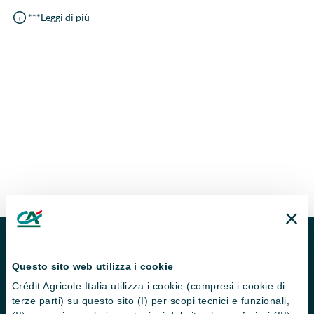
***Leggi di più
MUTUO CRÉDIT AGRICOLE FLEXI
Questo sito web utilizza i cookie
Calcola la rata del tuo
Crédit Agricole Italia utilizza i cookie (compresi i cookie di
terze parti) su questo sito (I) per scopi tecnici e funzionali,
mutuo