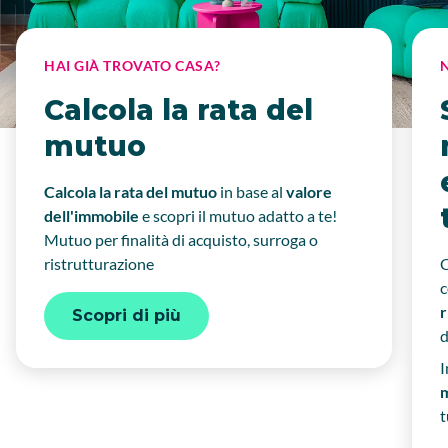
HAI GIÀ TROVATO CASA?
Calcola la rata del
mutuo
Calcola la rata del mutuo
in base
al
valore
dell'immobile
e scopri il mutuo adatto a te!
Mutuo per finalità di acquisto, surroga o
ristrutturazione
C
r
Scopri di più
I
t