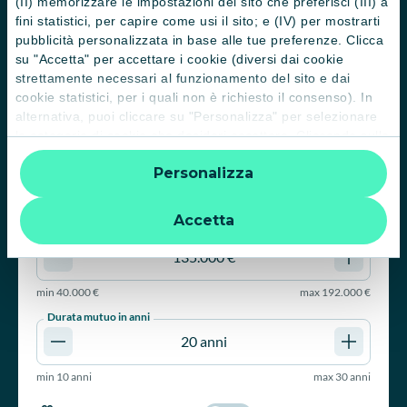
(II) memorizzare le impostazioni del sito che preferisci (III) a
fini statistici, per capire come usi il sito; e (IV) per mostrarti
TASSO FISSO a partire da 2,90% TAEG a partire da 3,14%
pubblicità personalizzata in base alle tue preferenze. Clicca
su "Accetta" per accettare i cookie (diversi dai cookie
strettamente necessari al funzionamento del sito e dai
Per cosa vuoi richiedere un mutuo?
cookie statistici, per i quali non è richiesto il consenso). In
Acquisto
alternativa, puoi cliccare su "Personalizza" per selezionare
le categorie di cookie che desideri accettare. Cliccando sulla
Valore immobile
“X” le impostazioni predefinite vengono lasciate invariate e
Personalizza
quindi la navigazione può continuare senza cookie o altri
strumenti di tracciamento diversi da quelli tecnici. Per
min
50.000 €
max
2.000.000 €
ulteriori informazioni:
informativa privacy
.
Accetta
Importo mutuo
min
40.000 €
max
192.000 €
Durata mutuo in anni
min
10 anni
max
30 anni