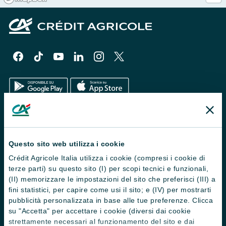
Il Gruppo
Trova filiali
Questo sito web utilizza i cookie
Crédit Agricole Italia utilizza i cookie (compresi i cookie di
Contattaci
terze parti) su questo sito (I) per scopi tecnici e funzionali,
Domande frequenti
(II) memorizzare le impostazioni del sito che preferisci (III) a
fini statistici, per capire come usi il sito; e (IV) per mostrarti
Successioni
pubblicità personalizzata in base alle tue preferenze. Clicca
su "Accetta" per accettare i cookie (diversi dai cookie
Servizi e pagamenti digitali
strettamente necessari al funzionamento del sito e dai