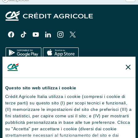
Il Gruppo
Trova filiali
Questo sito web utilizza i cookie
Crédit Agricole Italia utilizza i cookie (compresi i cookie di
Contattaci
terze parti) su questo sito (I) per scopi tecnici e funzionali,
Domande frequenti
(II) memorizzare le impostazioni del sito che preferisci (III) a
fini statistici, per capire come usi il sito; e (IV) per mostrarti
Successioni
pubblicità personalizzata in base alle tue preferenze. Clicca
su "Accetta" per accettare i cookie (diversi dai cookie
Servizi e pagamenti digitali
strettamente necessari al funzionamento del sito e dai