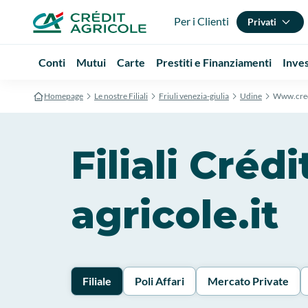
Per i Clienti
Privati
Conti
Mutui
Carte
Prestiti e Finanziamenti
Inve
Homepage
Le nostre Filiali
Friuli venezia-giulia
Udine
Www.credi
Filiali Cré
agricole.it
Filiale
Poli Affari
Mercato Private