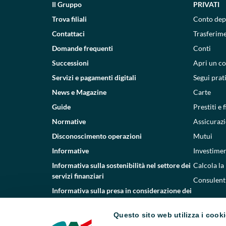
Il Gruppo
PRIVATI
Trova filiali
Conto dep
Contattaci
Trasferim
Domande frequenti
Conti
Successioni
Apri un c
Servizi e pagamenti digitali
Segui prat
News e Magazine
Carte
Guide
Prestiti e
Normative
Assicurazi
Disconoscimento operazioni
Mutui
Informative
Investimen
Informativa sulla sostenibilità nel settore dei
Calcola la
servizi finanziari
Consulenti
Informativa sulla presa in considerazione dei
PAI
Questo sito web utilizza i cook
Etica e conformità