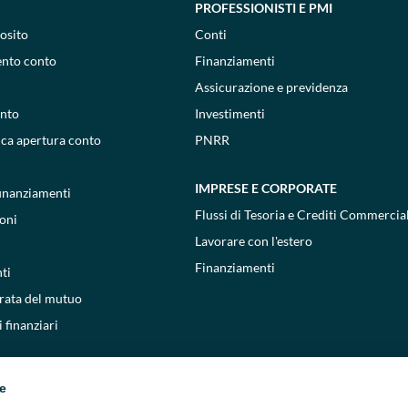
PROFESSIONISTI E PMI
osito
Conti
ento conto
Finanziamenti
Assicurazione e previdenza
onto
Investimenti
ica apertura conto
PNRR
IMPRESE E CORPORATE
 finanziamenti
Flussi di Tesoria e Crediti Commercial
oni
Lavorare con l'estero
Finanziamenti
ti
 rata del mutuo
 finanziari
ie