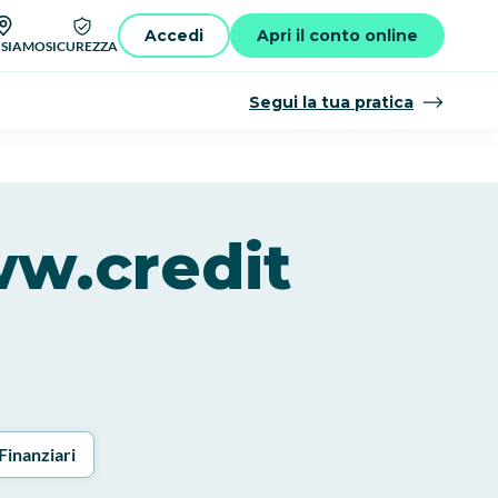
Accedi
Apri il conto online
 SIAMO
SICUREZZA
Segui la tua pratica
ww.credit
Finanziari