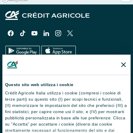
Il Gruppo
Trova filiali
Questo sito web utilizza i cookie
Crédit Agricole Italia utilizza i cookie (compresi i cookie di
Contattaci
terze parti) su questo sito (I) per scopi tecnici e funzionali,
Domande frequenti
(II) memorizzare le impostazioni del sito che preferisci (III) a
fini statistici, per capire come usi il sito; e (IV) per mostrarti
Successioni
pubblicità personalizzata in base alle tue preferenze. Clicca
su "Accetta" per accettare i cookie (diversi dai cookie
Servizi e pagamenti digitali
strettamente necessari al funzionamento del sito e dai