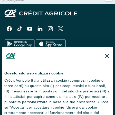
Il Gruppo
Trova filiali
Questo sito web utilizza i cookie
Crédit Agricole Italia utilizza i cookie (compresi i cookie di
Contattaci
terze parti) su questo sito (I) per scopi tecnici e funzionali,
Domande frequenti
(II) memorizzare le impostazioni del sito che preferisci (III) a
fini statistici, per capire come usi il sito; e (IV) per mostrarti
Successioni
pubblicità personalizzata in base alle tue preferenze. Clicca
su "Accetta" per accettare i cookie (diversi dai cookie
Servizi e pagamenti digitali
strettamente necessari al funzionamento del sito e dai