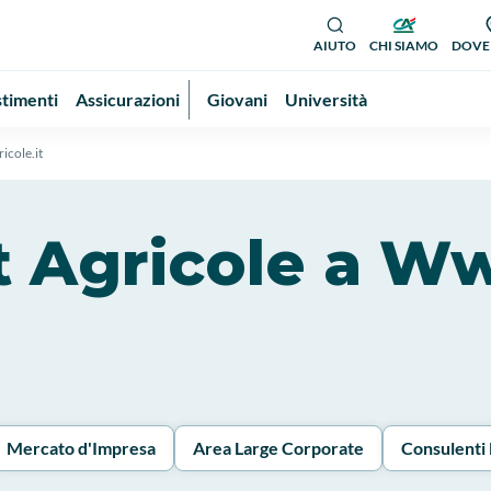
AIUTO
CHI SIAMO
DOVE
stimenti
Assicurazioni
Giovani
Università
icole.it
dit Agricole a W
Mercato d'Impresa
Area Large Corporate
Consulenti 