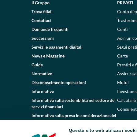
Il Gruppo
PRIVATI
Trova filiali
Conto dep
Contattaci
Trasferim
Domande frequenti
Conti
Successioni
Apri un c
Servizi e pagamenti digitali
Segui prat
News e Magazine
Carte
Guide
Prestiti e
Normative
Assicurazi
Disconoscimento operazioni
Mutui
Informative
Investimen
Informativa sulla sostenibilità nel settore dei
Calcola la
servizi finanziari
Consulenti
Informativa sulla presa in considerazione dei
PAI
Questo sito web utilizza i cook
Etica e conformità