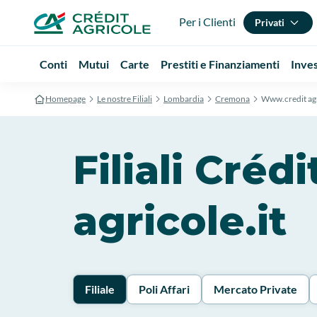
Per i Clienti
Privati
Conti
Mutui
Carte
Prestiti e Finanziamenti
Inve
Homepage
Le nostre Filiali
Lombardia
Cremona
Www.credit agr
Filiali Cré
agricole.it
Filiale
Poli Affari
Mercato Private