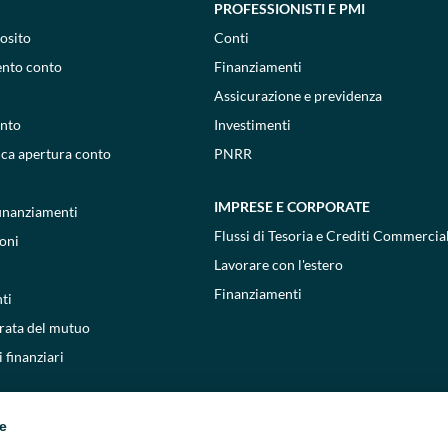
PROFESSIONISTI E PMI
osito
Conti
ento conto
Finanziamenti
Assicurazione e previdenza
onto
Investimenti
ica apertura conto
PNRR
IMPRESE E CORPORATE
 finanziamenti
Flussi di Tesoria e Crediti Commercial
oni
Lavorare con l'estero
Finanziamenti
ti
 rata del mutuo
 finanziari
ie