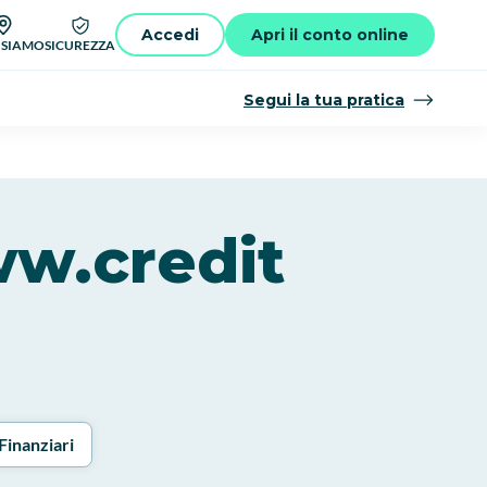
Accedi
Apri il conto online
 SIAMO
SICUREZZA
Segui la tua pratica
ww.credit
Finanziari