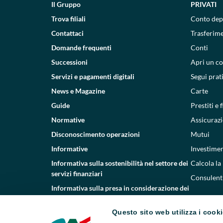
Il Gruppo
PRIVATI
Trova filiali
Conto dep
Contattaci
Trasferim
Domande frequenti
Conti
Successioni
Apri un c
Servizi e pagamenti digitali
Segui prat
News e Magazine
Carte
Guide
Prestiti e
Normative
Assicurazi
Disconoscimento operazioni
Mutui
Informative
Investimen
Informativa sulla sostenibilità nel settore dei
Calcola la
servizi finanziari
Consulenti
Informativa sulla presa in considerazione dei
PAI
Questo sito web utilizza i cook
Etica e conformità