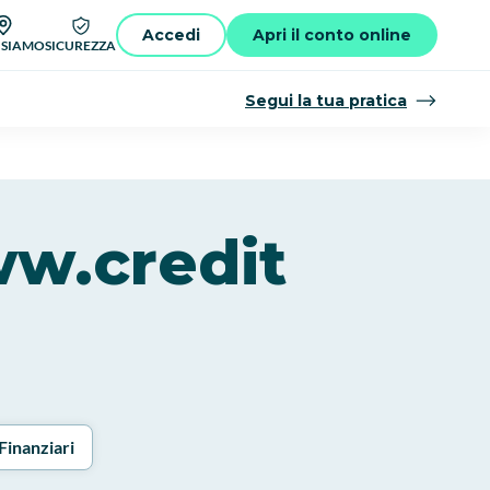
Accedi
Apri il conto online
 SIAMO
SICUREZZA
Segui la tua pratica
ww.credit
Finanziari