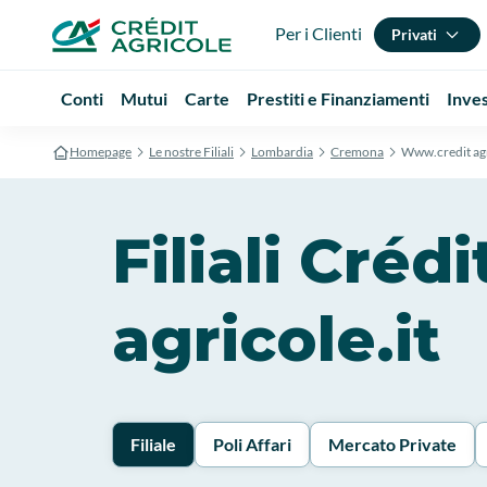
Per i Clienti
Privati
Conti
Mutui
Carte
Prestiti e Finanziamenti
Inve
Homepage
Le nostre Filiali
Lombardia
Cremona
Www.credit agr
Filiali Cré
agricole.it
Filiale
Poli Affari
Mercato Private