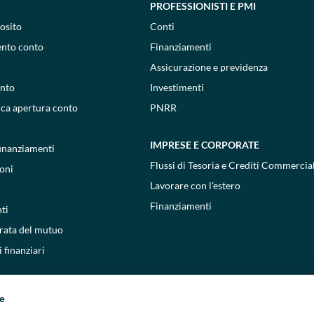
PROFESSIONISTI E PMI
osito
Conti
ento conto
Finanziamenti
Assicurazione e previdenza
onto
Investimenti
ica apertura conto
PNRR
IMPRESE E CORPORATE
 finanziamenti
Flussi di Tesoria e Crediti Commercial
oni
Lavorare con l'estero
Finanziamenti
ti
 rata del mutuo
 finanziari
ie