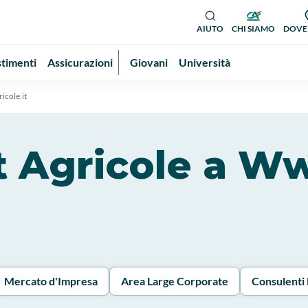
AIUTO
CHI SIAMO
DOVE
stimenti
Assicurazioni
Giovani
Università
icole.it
dit Agricole a W
Mercato d'Impresa
Area Large Corporate
Consulenti 