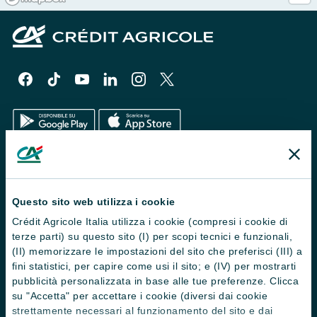
Il Gruppo
Trova filiali
Questo sito web utilizza i cookie
Crédit Agricole Italia utilizza i cookie (compresi i cookie di
Contattaci
terze parti) su questo sito (I) per scopi tecnici e funzionali,
Domande frequenti
(II) memorizzare le impostazioni del sito che preferisci (III) a
fini statistici, per capire come usi il sito; e (IV) per mostrarti
Successioni
pubblicità personalizzata in base alle tue preferenze. Clicca
su "Accetta" per accettare i cookie (diversi dai cookie
Servizi e pagamenti digitali
strettamente necessari al funzionamento del sito e dai