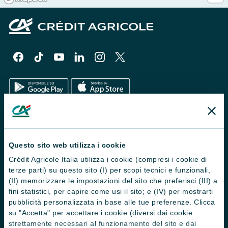
Il Gruppo
Trova filiali
Questo sito web utilizza i cookie
Crédit Agricole Italia utilizza i cookie (compresi i cookie di
Contattaci
terze parti) su questo sito (I) per scopi tecnici e funzionali,
Domande frequenti
(II) memorizzare le impostazioni del sito che preferisci (III) a
fini statistici, per capire come usi il sito; e (IV) per mostrarti
Successioni
pubblicità personalizzata in base alle tue preferenze. Clicca
su "Accetta" per accettare i cookie (diversi dai cookie
Servizi e pagamenti digitali
strettamente necessari al funzionamento del sito e dai