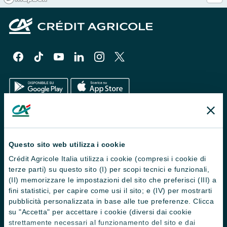
Il Gruppo
Trova filiali
Questo sito web utilizza i cookie
Crédit Agricole Italia utilizza i cookie (compresi i cookie di
Contattaci
terze parti) su questo sito (I) per scopi tecnici e funzionali,
Domande frequenti
(II) memorizzare le impostazioni del sito che preferisci (III) a
fini statistici, per capire come usi il sito; e (IV) per mostrarti
Successioni
pubblicità personalizzata in base alle tue preferenze. Clicca
su "Accetta" per accettare i cookie (diversi dai cookie
Servizi e pagamenti digitali
strettamente necessari al funzionamento del sito e dai