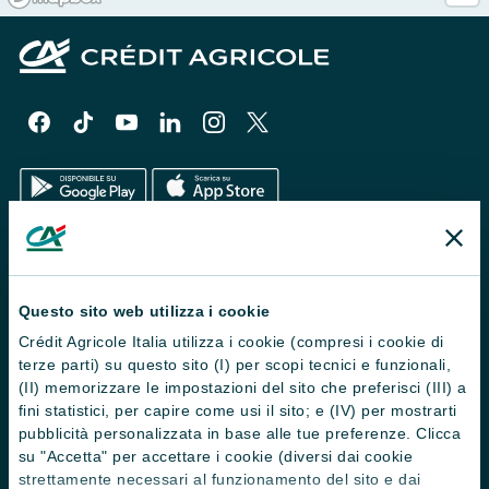
Il Gruppo
Trova filiali
Questo sito web utilizza i cookie
Crédit Agricole Italia utilizza i cookie (compresi i cookie di
Contattaci
terze parti) su questo sito (I) per scopi tecnici e funzionali,
Domande frequenti
(II) memorizzare le impostazioni del sito che preferisci (III) a
fini statistici, per capire come usi il sito; e (IV) per mostrarti
Successioni
pubblicità personalizzata in base alle tue preferenze. Clicca
su "Accetta" per accettare i cookie (diversi dai cookie
Servizi e pagamenti digitali
strettamente necessari al funzionamento del sito e dai