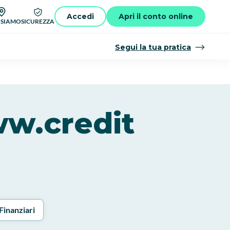
Accedi
Apri il conto online
 SIAMO
SICUREZZA
Segui la tua pratica
ww.credit
Finanziari