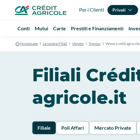
Per i Clienti
Privati
Conti
Mutui
Carte
Prestiti e Finanziamenti
Inve
Homepage
Le nostre Filiali
Veneto
Treviso
Www.credit agricole.
Filiali Cré
agricole.it
Filiale
Poli Affari
Mercato Private