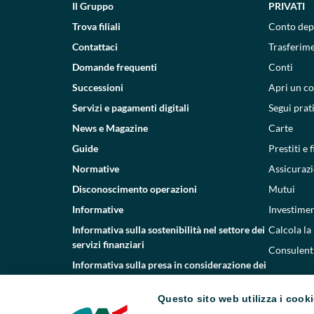
Il Gruppo
PRIVATI
Trova filiali
Conto dep
Contattaci
Trasferim
Domande frequenti
Conti
Successioni
Apri un c
Servizi e pagamenti digitali
Segui prat
News e Magazine
Carte
Guide
Prestiti e
Normative
Assicurazi
Disconoscimento operazioni
Mutui
Informative
Investimen
Informativa sulla sostenibilità nel settore dei
Calcola la
servizi finanziari
Consulenti
Informativa sulla presa in considerazione dei
PAI
Questo sito web utilizza i cook
Etica e conformità