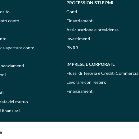
PROFESSIONISTI E PMI
osito
Conti
ento conto
Finanziamenti
Assicurazione e previdenza
onto
Investimenti
ica apertura conto
PNRR
IMPRESE E CORPORATE
 finanziamenti
Flussi di Tesoria e Crediti Commercial
oni
Lavorare con l'estero
Finanziamenti
ti
 rata del mutuo
 finanziari
ie