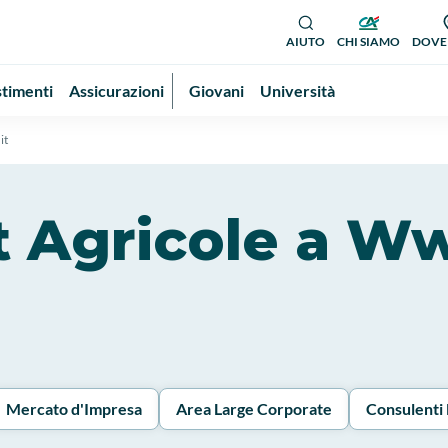
AIUTO
CHI SIAMO
DOVE
stimenti
Assicurazioni
Giovani
Università
it
dit Agricole a W
Mercato d'Impresa
Area Large Corporate
Consulenti 