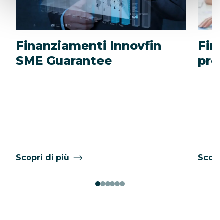
Finanziamenti Innovfin
Fin
SME Guarantee
pro
Scopri di più
Scopr