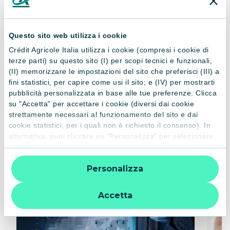
condizioni applicati sono riportati nei fogli informativi
disponibili in tutte le filiali e sul sito internet www.credit-
agricole.it. La banca si riserva di valutare la sussistenza dei
Questo sito web utilizza i cookie
requisiti necessari per l'attivazione dell'offerta.
Crédit Agricole Italia utilizza i cookie (compresi i cookie di
terze parti) su questo sito (I) per scopi tecnici e funzionali,
(II) memorizzare le impostazioni del sito che preferisci (III) a
fini statistici, per capire come usi il sito; e (IV) per mostrarti
pubblicità personalizzata in base alle tue preferenze. Clicca
su "Accetta" per accettare i cookie (diversi dai cookie
PRODOTTI CORRELATI
strettamente necessari al funzionamento del sito e dai
cookie statistici, per i quali non è richiesto il consenso). In
Altri prodotti
alternativa, puoi cliccare su "Personalizza" per selezionare
le categorie di cookie che desideri accettare. Cliccando sulla
“X” le impostazioni predefinite vengono lasciate invariate e
Personalizza
quindi la navigazione può continuare senza cookie o altri
strumenti di tracciamento diversi da quelli tecnici. Per
ulteriori informazioni:
informativa privacy
.
Accetta