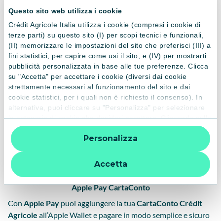
CartaConto
Questo sito web utilizza i cookie
La
CartaConto Crédit Agricole
è una carta prepagata con
Crédit Agricole Italia utilizza i cookie (compresi i cookie di
IBAN che ti permette di gestire bonifici, accrediti e
terze parti) su questo sito (I) per scopi tecnici e funzionali,
pagamenti quotidiani,
senza dover aprire un conto
(II) memorizzare le impostazioni del sito che preferisci (III) a
fini statistici, per capire come usi il sito; e (IV) per mostrarti
corrente
. Puoi utilizzarla per gli acquisti fisici e online,
pubblicità personalizzata in base alle tue preferenze. Clicca
collegarla ai wallet digitali come Apple Pay, Google Pay e
su "Accetta" per accettare i cookie (diversi dai cookie
Samsung Pay, e controllare tutte le operazioni in tempo reale
strettamente necessari al funzionamento del sito e dai
dall’App Crédit Agricole.
cookie statistici, per i quali non è richiesto il consenso). In
alternativa, puoi cliccare su "Personalizza" per selezionare
Con la
carta prepagata Crédit Agricole
puoi gestire tutte le
le categorie di cookie che desideri accettare. Cliccando sulla
impostazioni di sicurezza direttamente dall'App: controllare
“X” le impostazioni predefinite vengono lasciate invariate e
saldo e movimenti, definire i limiti di spesa, selezionare i
Personalizza
quindi la navigazione può continuare senza cookie o altri
canali di utilizzo e attivare il servizio SMS per ricevere
strumenti di tracciamento diversi da quelli tecnici. Per
notifiche personalizzate su ogni spesa.
ulteriori informazioni:
informativa privacy
.
Accetta
Apple Pay CartaConto
Con
Apple Pay
puoi aggiungere la tua
CartaConto Crédit
Agricole
all’Apple Wallet e pagare in modo semplice e sicuro