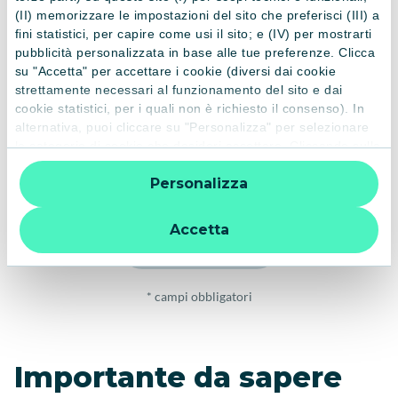
(II) memorizzare le impostazioni del sito che preferisci (III) a
Email*
fini statistici, per capire come usi il sito; e (IV) per mostrarti
pubblicità personalizzata in base alle tue preferenze. Clicca
su "Accetta" per accettare i cookie (diversi dai cookie
strettamente necessari al funzionamento del sito e dai
Oggetto della richiesta
cookie statistici, per i quali non è richiesto il consenso). In
alternativa, puoi cliccare su "Personalizza" per selezionare
le categorie di cookie che desideri accettare. Cliccando sulla
“X” le impostazioni predefinite vengono lasciate invariate e
Dichiaro di aver letto e compreso la presente
informativa sul
Personalizza
quindi la navigazione può continuare senza cookie o altri
trattamento dei dati personali
strumenti di tracciamento diversi da quelli tecnici. Per
ulteriori informazioni:
informativa privacy
.
Accetta
Invia richiesta
* campi obbligatori
Importante da sapere