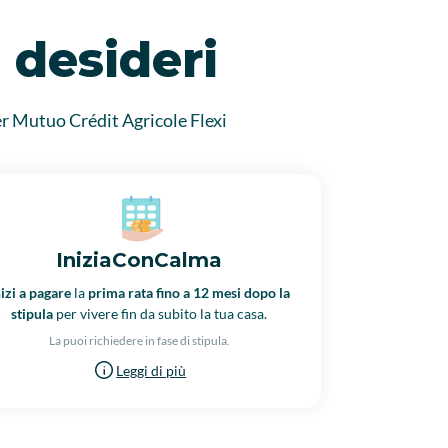
e desideri
per Mutuo Crédit Agricole Flexi
IniziaConCalma
nizi a pagare
la
prima rata fino a 12 mesi dopo la
stipula
per vivere fin da subito la tua casa.
La puoi richiedere in fase di stipula.
Leggi di più