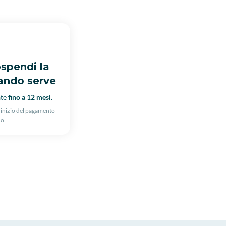
spendi la
ando serve
ate
fino a 12 mesi.
l'inizio del pagamento
uo.