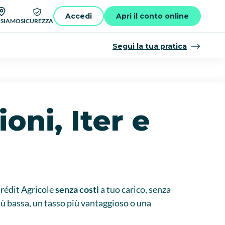
Accedi
Apri il conto online
 SIAMO
SICUREZZA
Segui la tua pratica
oni, Iter e
Crédit Agricole
senza costi
a tuo carico, senza
iù bassa, un tasso più vantaggioso o una