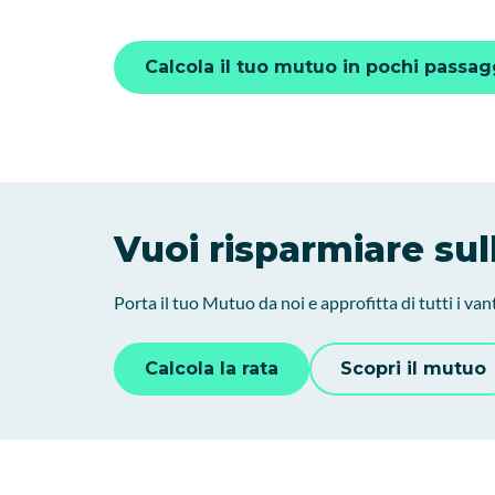
Calcola il tuo mutuo in pochi passag
Vuoi risparmiare sul
Porta il tuo Mutuo da noi e approfitta di tutti i van
Calcola la rata
Scopri il mutuo