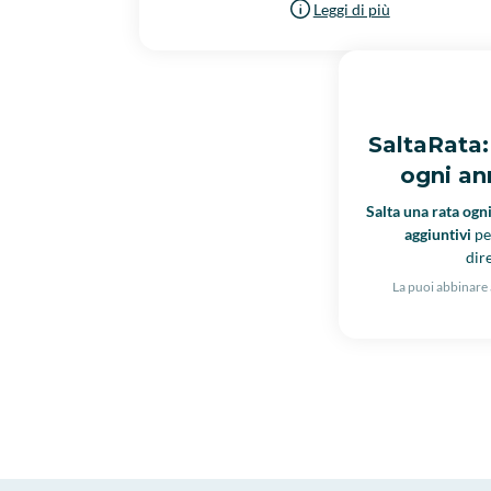
Leggi di più
SaltaRata:
ogni an
Salta una rata ogn
aggiuntivi
pe
dir
La puoi abbinare 