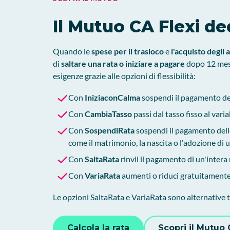
Il Mutuo CA Flexi de
Quando le
spese per il trasloco
e
l'acquisto degli 
di
saltare una rata o iniziare a pagare
dopo 12 mesi
esigenze grazie alle opzioni di flessibilità:
Con
IniziaconCalma
sospendi il pagamento dell
Con
CambiaTasso
passi dal tasso fisso al vari
Con
SospendiRata
sospendi il pagamento delle 
come il matrimonio, la nascita o l'adozione di u
Con
SaltaRata
rinvii il pagamento di un'inter
Con
VariaRata
aumenti o riduci gratuitamente
Le opzioni SaltaRata e VariaRata sono alternative tr
Calcola la rata
Scopri il Mutuo 