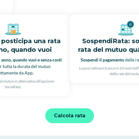
 posticipa una rata
SospendiRata: so
no, quando vuoi
rata del mutuo qu
i anno, quando vuoi e senza costi
Sospendi il pagamento
delle r
r tutta la durata del mutuo
La puoi attivare trascorsi 24 mesi dal
ettamente da App.
delle rate del mut
al mutuo in alternativa all’opzione
VariaRata.
Calcola rata