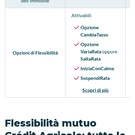
dell'immobile
Attivabili:
Opzione
CambiaTasso
Opzione
VariaRata
oppure
Opzioni di Flessibilità
SaltaRata
IniziaConCalma
SospendiRata
Scopri di più
Flessibilità mutuo