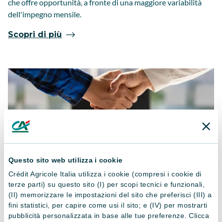
che offre opportunità, a fronte di una maggiore variabilità
dell'impegno mensile.
Scopri di più
Questo sito web utilizza i cookie
Crédit Agricole Italia utilizza i cookie (compresi i cookie di
Mutuo a Tasso Variabile con
terze parti) su questo sito (I) per scopi tecnici e funzionali,
(II) memorizzare le impostazioni del sito che preferisci (III) a
Rata Costante: Offerta e
fini statistici, per capire come usi il sito; e (IV) per mostrarti
Calcolo
pubblicità personalizzata in base alle tue preferenze. Clicca