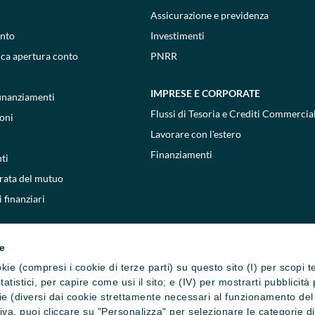
Assicurazione e previdenza
onto
Investimenti
ica apertura conto
PNRR
IMPRESE E CORPORATE
 finanziamenti
Flussi di Tesoria e Crediti Commercial
oni
Lavorare con l'estero
Finanziamenti
ti
 rata del mutuo
 finanziari
ie
cookie (compresi i cookie di terze parti) su questo sito (I) per scopi 
i statistici, per capire come usi il sito; e (IV) per mostrarti pubblic
e (diversi dai cookie strettamente necessari al funzionamento del si
ativa, puoi cliccare su "Personalizza" per selezionare le categorie d