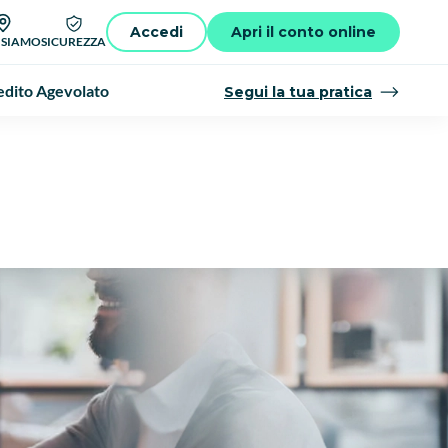
Accedi
Apri il conto online
 SIAMO
SICUREZZA
dito Agevolato
Segui la tua pratica