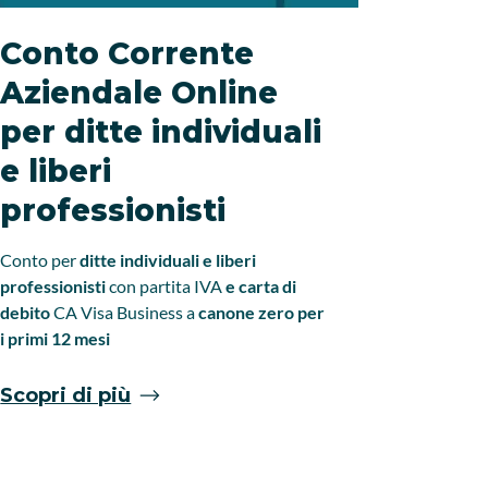
Conto Corrente
Offe
Aziendale Online
Corr
per ditte individuali
per i
e liberi
Prof
professionisti
Per te che
un’offerta
Conto per
ditte individuali e liberi
per i prim
professionisti
con partita IVA
e carta di
scontistica
debito
CA
Visa Business a
canone zero per
ricevere as
i primi 12 mesi
supporto n
Scopri di più
Scopri 