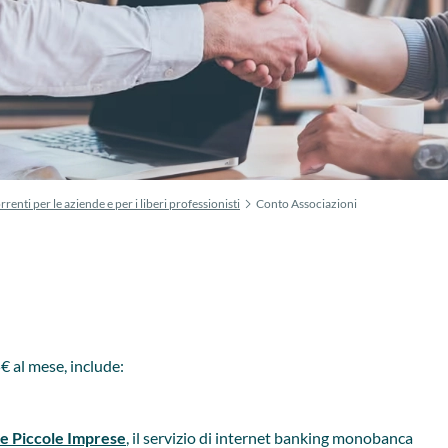
rrenti per le aziende e per i liberi professionisti
Conto Associazioni
€ al mese, include:
e Piccole Imprese
, il servizio di internet banking monobanca