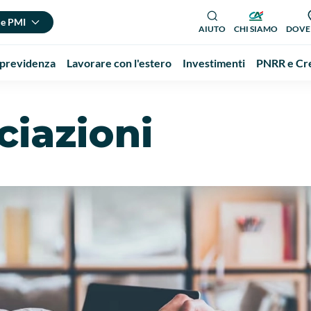
 e PMI
AIUTO
CHI SIAMO
DOVE
 previdenza
Lavorare con l'estero
Investimenti
PNRR e Cre
ciazioni