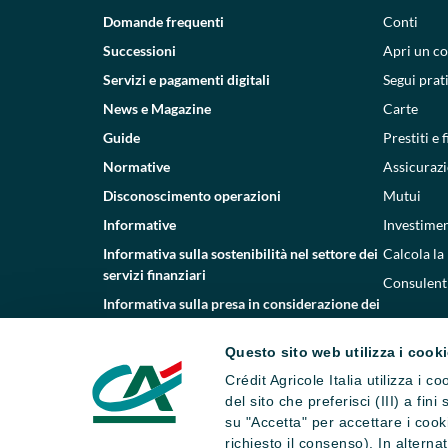
Domande frequenti
Conti
Successioni
Apri un c
Servizi e pagamenti digitali
Segui prat
News e Magazine
Carte
Guide
Prestiti e
Normative
Assicurazi
Disconoscimento operazioni
Mutui
Informative
Investimen
Informativa sulla sostenibilità nel settore dei
Calcola la
servizi finanziari
Consulenti
Informativa sulla presa in considerazione dei
PAI
Questo sito web utilizza i cook
Etica e conformità
Crédit Agricole Italia utilizza i 
Whistleblowing
del sito che preferisci (III) a fin
su "Accetta" per accettare i cooki
richiesto il consenso). In altern