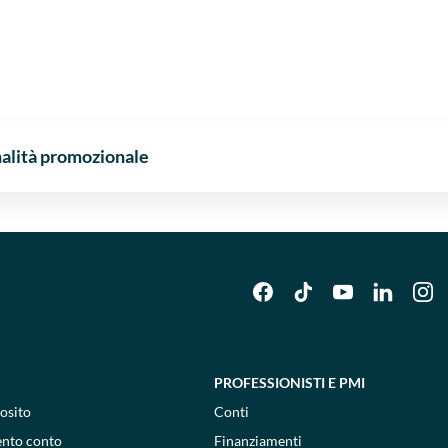
nalità promozionale
PROFESSIONISTI E PMI
osito
Conti
ento conto
Finanziamenti