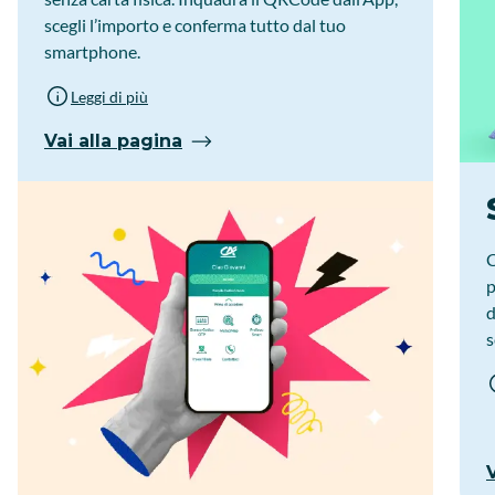
scegli l’importo e conferma tutto dal tuo
smartphone.
Leggi di più
Vai alla pagina
C
p
d
s