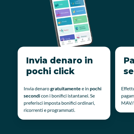
Invia denaro in
Pa
pochi click
se
Invia denaro
gratuitamente
e in
pochi
Effett
secondi
con i bonifici istantanei. Se
pagame
preferisci imposta bonifici ordinari,
MAV/R
ricorrenti e programmati.