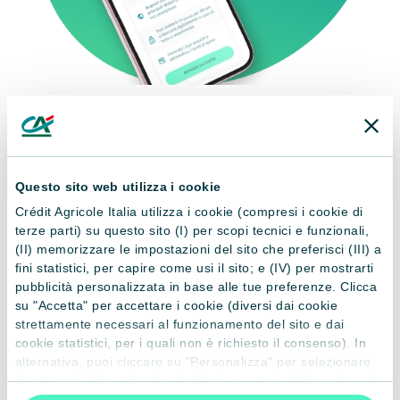
ASSISTENZA 7 GIORNI SU 7
Non sei mai solo
Questo sito web utilizza i cookie
Crédit Agricole Italia utilizza i cookie (compresi i cookie di
terze parti) su questo sito (I) per scopi tecnici e funzionali,
(II) memorizzare le impostazioni del sito che preferisci (III) a
fini statistici, per capire come usi il sito; e (IV) per mostrarti
pubblicità personalizzata in base alle tue preferenze. Clicca
su "Accetta" per accettare i cookie (diversi dai cookie
strettamente necessari al funzionamento del sito e dai
cookie statistici, per i quali non è richiesto il consenso). In
alternativa, puoi cliccare su "Personalizza" per selezionare
le categorie di cookie che desideri accettare. Cliccando sulla
“X” le impostazioni predefinite vengono lasciate invariate e