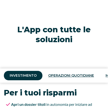
L'App con tutte le
soluzioni
INVESTIMENTO
OPERAZIONI QUOTIDIANE
Per i tuoi risparmi
Per le operazioni di ogni
Per la casa dei tuoi
Per affrontare gli
giorno
sogni
imprevisti con più
Apri un dossier titoli
in autonomia per iniziare ad