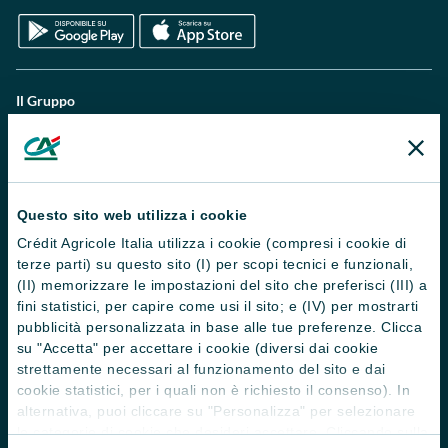
Il Gruppo
Trova filiali
Contattaci
Domande frequenti
Questo sito web utilizza i cookie
Crédit Agricole Italia utilizza i cookie (compresi i cookie di
Successioni
terze parti) su questo sito (I) per scopi tecnici e funzionali,
Servizi e pagamenti digitali
(II) memorizzare le impostazioni del sito che preferisci (III) a
fini statistici, per capire come usi il sito; e (IV) per mostrarti
News e Magazine
pubblicità personalizzata in base alle tue preferenze. Clicca
su "Accetta" per accettare i cookie (diversi dai cookie
Guide
strettamente necessari al funzionamento del sito e dai
cookie statistici, per i quali non è richiesto il consenso). In
Normative
alternativa, puoi cliccare su "Personalizza" per selezionare
le categorie di cookie che desideri accettare. Cliccando sulla
Disconoscimento operazioni