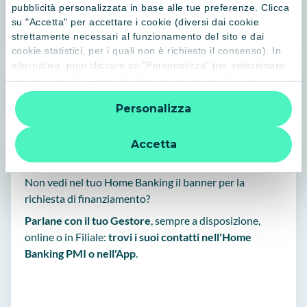
Riceverai tramite OTP i codici per la firma digitale della
pubblicità personalizzata in base alle tue preferenze. Clicca
documentazione.
su "Accetta" per accettare i cookie (diversi dai cookie
strettamente necessari al funzionamento del sito e dai
cookie statistici, per i quali non è richiesto il consenso). In
alternativa, puoi cliccare su "Personalizza" per selezionare
Il Modello Fiscale / IVA
le categorie di cookie che desideri accettare. Cliccando sulla
“X” le impostazioni predefinite vengono lasciate invariate e
Personalizza
quindi la navigazione può continuare senza cookie o altri
strumenti di tracciamento diversi da quelli tecnici. Per
ulteriori informazioni:
informativa privacy
.
Accetta
Domande o dubbi?
Non vedi nel tuo Home Banking il banner per la
richiesta di finanziamento?
Parlane con il tuo Gestore
, sempre a disposizione,
online o in Filiale:
trovi i suoi contatti nell'Home
Banking PMI o nell'App
.