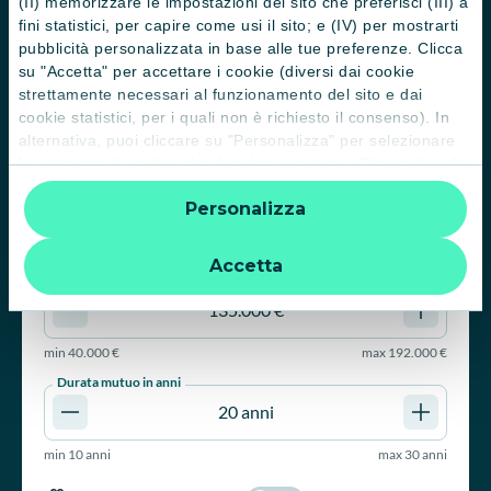
(II) memorizzare le impostazioni del sito che preferisci (III) a
fini statistici, per capire come usi il sito; e (IV) per mostrarti
TASSO FISSO a partire da 2,90% TAEG a partire da 3,14%
pubblicità personalizzata in base alle tue preferenze. Clicca
su "Accetta" per accettare i cookie (diversi dai cookie
strettamente necessari al funzionamento del sito e dai
Per cosa vuoi richiedere un mutuo?
cookie statistici, per i quali non è richiesto il consenso). In
Acquisto
alternativa, puoi cliccare su "Personalizza" per selezionare
le categorie di cookie che desideri accettare. Cliccando sulla
Valore immobile
“X” le impostazioni predefinite vengono lasciate invariate e
Personalizza
quindi la navigazione può continuare senza cookie o altri
strumenti di tracciamento diversi da quelli tecnici. Per
min
50.000 €
max
2.000.000 €
ulteriori informazioni:
informativa privacy
.
Accetta
Importo mutuo
min
40.000 €
max
192.000 €
Durata mutuo in anni
min
10 anni
max
30 anni