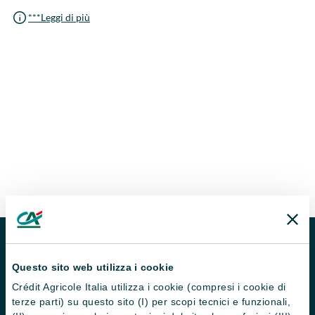
***Leggi di più
MUTUO CRÉDIT AGRICOLE FLEXI
Questo sito web utilizza i cookie
Calcola la rata del tuo
Crédit Agricole Italia utilizza i cookie (compresi i cookie di
terze parti) su questo sito (I) per scopi tecnici e funzionali,
mutuo