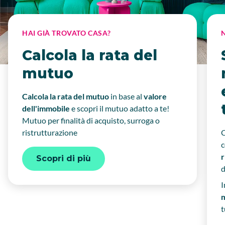
HAI GIÀ TROVATO CASA?
Calcola la rata del
mutuo
Calcola la rata del mutuo
in base
al
valore
dell'immobile
e scopri il mutuo adatto a te!
Mutuo per finalità di acquisto, surroga o
ristrutturazione
C
r
Scopri di più
I
t