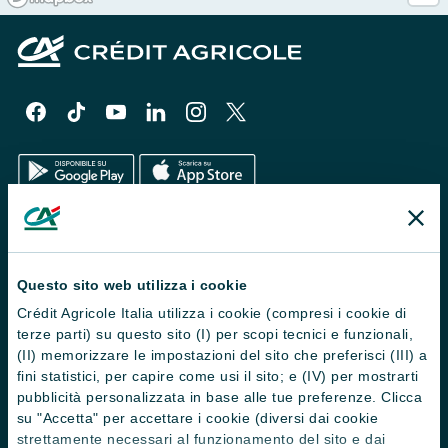
Il Gruppo
Trova filiali
Questo sito web utilizza i cookie
Crédit Agricole Italia utilizza i cookie (compresi i cookie di
Contattaci
terze parti) su questo sito (I) per scopi tecnici e funzionali,
Domande frequenti
(II) memorizzare le impostazioni del sito che preferisci (III) a
fini statistici, per capire come usi il sito; e (IV) per mostrarti
Successioni
pubblicità personalizzata in base alle tue preferenze. Clicca
su "Accetta" per accettare i cookie (diversi dai cookie
Servizi e pagamenti digitali
strettamente necessari al funzionamento del sito e dai