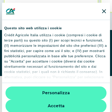
Questo sito web utilizza i cookie
Crédit Agricole Italia utilizza i cookie (compresi i cookie di
Calcola la rata del mutuo direttamente online grazie al
terze parti) su questo sito (I) per scopi tecnici e funzionali,
nostro simulatore.
I nostri specialisti sono pronti a
(II) memorizzare le impostazioni del sito che preferisci (III) a
supportarti e offrirti la soluzione più adatta alle tue esigenze.
fini statistici, per capire come usi il sito; e (IV) per mostrarti
pubblicità personalizzata in base alle tue preferenze. Clicca
su "Accetta" per accettare i cookie (diversi dai cookie
Fai una simulazione
strettamente necessari al funzionamento del sito e dai
cookie statistici, per i quali non è richiesto il consenso). In
alternativa, puoi cliccare su "Personalizza" per selezionare
le categorie di cookie che desideri accettare. Cliccando sulla
“X” le impostazioni predefinite vengono lasciate invariate e
Personalizza
quindi la navigazione può continuare senza cookie o altri
strumenti di tracciamento diversi da quelli tecnici. Per
PROMO TASSO FISSO
ulteriori informazioni:
informativa privacy
.
Accetta
Calcola la rata del tuo