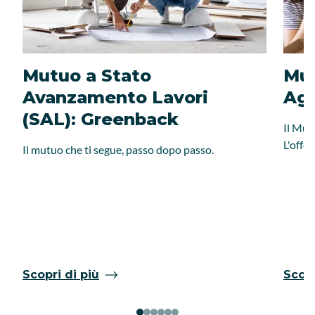
Mutuo a Stato
Mut
Avanzamento Lavori
Agr
(SAL): Greenback
Il Mut
L'offe
Il mutuo che ti segue, passo dopo passo.
Scopri di più
Scopr