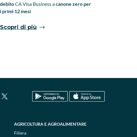
scontistica
debito
CA
Visa Business a
canone zero per
ricevere as
i primi 12 mesi
supporto n
Scopri di più
Scopri 
AGRICOLTURA E AGROALIMENTARE
Filiera