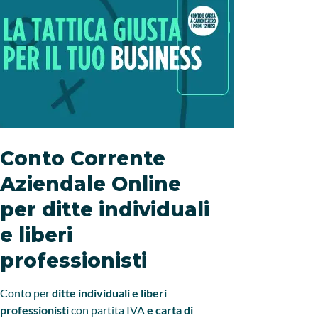
Conto Corrente
Offe
Aziendale Online
Corr
per ditte individuali
per i
e liberi
Prof
professionisti
Per te che
un’offerta
Conto per
ditte individuali e liberi
per i prim
professionisti
con partita IVA
e carta di