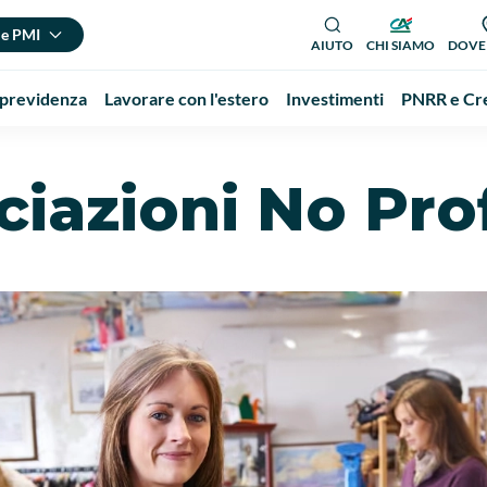
 e PMI
AIUTO
CHI SIAMO
DOVE
 previdenza
Lavorare con l'estero
Investimenti
PNRR e Cre
iazioni No Prof