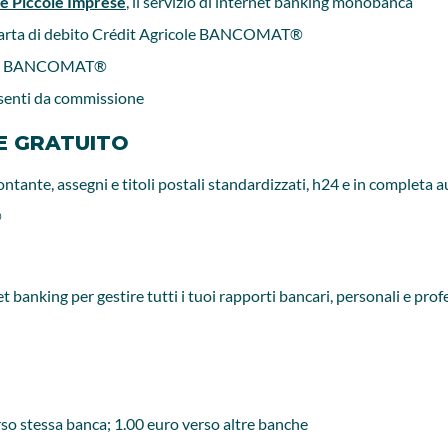
e Piccole Imprese
, il servizio di internet banking monobanca
on carta di debito Crédit Agricole BANCOMAT®
ricole BANCOMAT®
 esenti da commissione
NE GRATUITO
ontante, assegni e titoli postali standardizzati, h24 e in completa
®
net banking per gestire tutti i tuoi rapporti bancari, personali e p
erso stessa banca; 1.00 euro verso altre banche