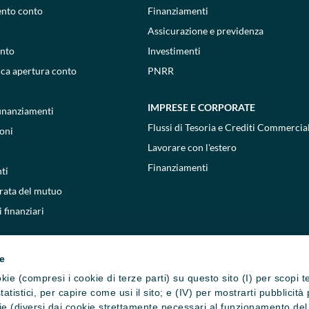
ento conto
Finanziamenti
Assicurazione e previdenza
onto
Investimenti
ica apertura conto
PNRR
IMPRESE E CORPORATE
 finanziamenti
Flussi di Tesoria e Crediti Commercial
oni
Lavorare con l'estero
Finanziamenti
ti
 rata del mutuo
 finanziari
ie
cookie (compresi i cookie di terze parti) su questo sito (I) per scopi 
i statistici, per capire come usi il sito; e (IV) per mostrarti pubblic
e (diversi dai cookie strettamente necessari al funzionamento del si