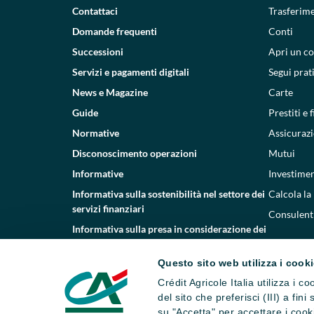
Contattaci
Trasferim
Domande frequenti
Conti
Successioni
Apri un c
Servizi e pagamenti digitali
Segui prat
News e Magazine
Carte
Guide
Prestiti e
Normative
Assicurazi
Disconoscimento operazioni
Mutui
Informative
Investimen
Informativa sulla sostenibilità nel settore dei
Calcola la
servizi finanziari
Consulenti
Informativa sulla presa in considerazione dei
PAI
Questo sito web utilizza i cook
Etica e conformità
Crédit Agricole Italia utilizza i 
Whistleblowing
del sito che preferisci (III) a fin
su "Accetta" per accettare i cooki