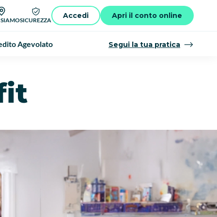
Accedi
Apri il conto online
 SIAMO
SICUREZZA
dito Agevolato
Segui la tua pratica
it