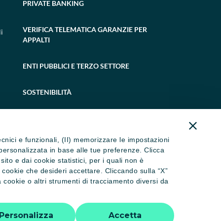
PRIVATE BANKING
VERIFICA TELEMATICA GARANZIE PER
i
APPALTI
ENTI PUBBLICI E TERZO SETTORE
SOSTENIBILITÀ
tecnici e funzionali, (II) memorizzare le impostazioni
ità personalizzata in base alle tue preferenze. Clicca
to e dai cookie statistici, per i quali non è
i cookie che desideri accettare. Cliccando sulla “X”
cookie o altri strumenti di tracciamento diversi da
 dormienti
Trasparenza
Accessibilità
Personalizza
Accetta
tti riservati - P.IVA 02886650346