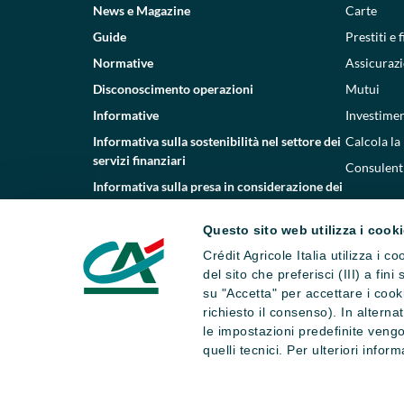
News e Magazine
Carte
Guide
Prestiti e
Normative
Assicurazi
Disconoscimento operazioni
Mutui
Informative
Investimen
Informativa sulla sostenibilità nel settore dei
Calcola la
servizi finanziari
Consulenti
Informativa sulla presa in considerazione dei
PAI
Questo sito web utilizza i cook
Etica e conformità
Crédit Agricole Italia utilizza i 
Whistleblowing
del sito che preferisci (III) a fin
su "Accetta" per accettare i cooki
richiesto il consenso). In altern
le impostazioni predefinite vengo
quelli tecnici. Per ulteriori infor
Dati societari
Note legali
Impostazi
Numero Verde Servizio Clienti