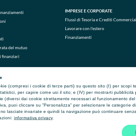
IMPRESE E CORPORATE
 finanziamenti
Flussi di Tesoria e Crediti Commercial
oni
Lavorare con l'estero
Finanziamenti
ti
 rata del mutuo
 finanziari
ie
cookie (compresi i cookie di terze parti) su questo sito (I) per scopi 
i statistici, per capire come usi il sito; e (IV) per mostrarti pubblic
e (diversi dai cookie strettamente necessari al funzionamento del si
ativa, puoi cliccare su "Personalizza" per selezionare le categorie d
no lasciate invariate e quindi la navigazione può continuare senza 
mazioni:
informativa privacy
.
one cookie
Privacy e cookie policy
Reclami, ricorsi e conciliazioni
Depositi
800771100
- Copyright © 2026 Crédit Agricole Italia S.p.A. - Tutti i diri