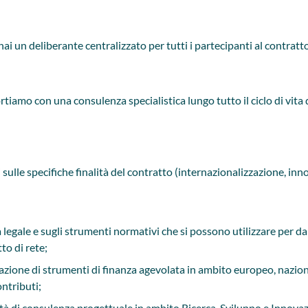
hai un deliberante centralizzato per tutti i partecipanti al contratto
tiamo con una consulenza specialistica lungo tutto il ciclo di vita d
 sulle specifiche finalità del contratto (internazionalizzazione, inno
le e sugli strumenti normativi che si possono utilizzare per dare v
to di rete;
zione di strumenti di finanza agevolata in ambito europeo, nazio
ntributi;
 di consulenza progettuale in ambito Ricerca, Sviluppo e Innova