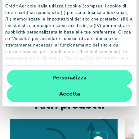
Crédit Agricole Italia utilizza i cookie (compresi i cookie di
terze parti) su questo sito (I) per scopi tecnici e funzionali,
(II) memorizzare le impostazioni del sito che preferisci (III) a
Dichiaro di aver letto e compreso la presente
informativa sul
fini statistici, per capire come usi il sito; e (IV) per mostrarti
trattamento dei dati personali
pubblicità personalizzata in base alle tue preferenze. Clicca
su "Accetta" per accettare i cookie (diversi dai cookie
Invia richiesta
strettamente necessari al funzionamento del sito e dai
cookie statistici, per i quali non è richiesto il consenso). In
alternativa, puoi cliccare su "Personalizza" per selezionare
* campi obbligatori
le categorie di cookie che desideri accettare. Cliccando sulla
“X” le impostazioni predefinite vengono lasciate invariate e
Personalizza
quindi la navigazione può continuare senza cookie o altri
strumenti di tracciamento diversi da quelli tecnici. Per
ulteriori informazioni:
informativa privacy
.
PRODOTTI CORRELATI
Accetta
Altri prodotti