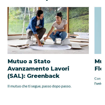
Mutuo a Stato
Mut
Avanzamento Lavori
Fle
(SAL): Greenback
Con il 
l'unico
Il mutuo che ti segue, passo dopo passo.