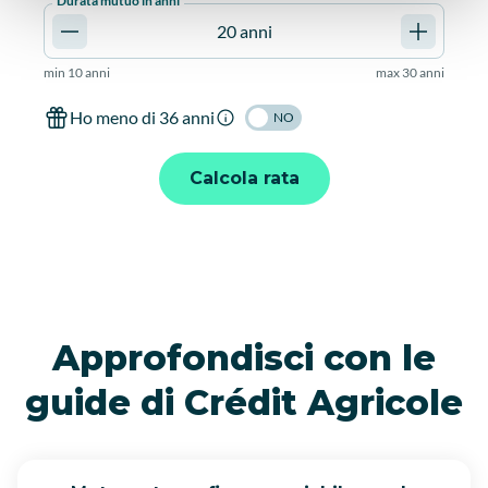
Durata mutuo in anni
min
10 anni
max
30 anni
Ho meno di 36 anni
NO
Calcola rata
Approfondisci con le
guide di Crédit Agricole