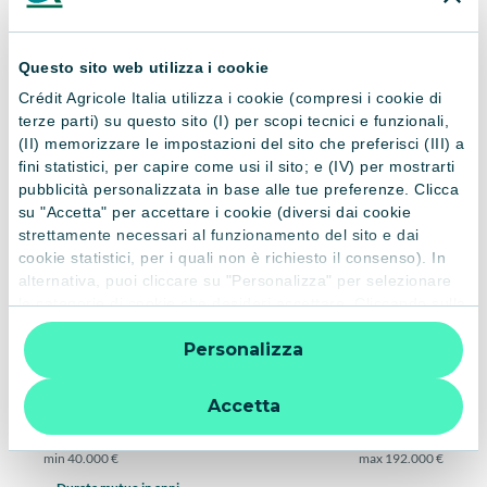
Questo sito web utilizza i cookie
Crédit Agricole Italia utilizza i cookie (compresi i cookie di
Calcola il tuo mutuo in pochi
terze parti) su questo sito (I) per scopi tecnici e funzionali,
passaggi
(II) memorizzare le impostazioni del sito che preferisci (III) a
fini statistici, per capire come usi il sito; e (IV) per mostrarti
pubblicità personalizzata in base alle tue preferenze. Clicca
Per cosa vuoi richiedere un mutuo?
su "Accetta" per accettare i cookie (diversi dai cookie
strettamente necessari al funzionamento del sito e dai
Acquisto
cookie statistici, per i quali non è richiesto il consenso). In
alternativa, puoi cliccare su "Personalizza" per selezionare
Valore immobile
le categorie di cookie che desideri accettare. Cliccando sulla
“X” le impostazioni predefinite vengono lasciate invariate e
Personalizza
quindi la navigazione può continuare senza cookie o altri
min
50.000 €
max
2.000.000 €
strumenti di tracciamento diversi da quelli tecnici. Per
Importo mutuo
ulteriori informazioni:
informativa privacy
.
Accetta
min
40.000 €
max
192.000 €