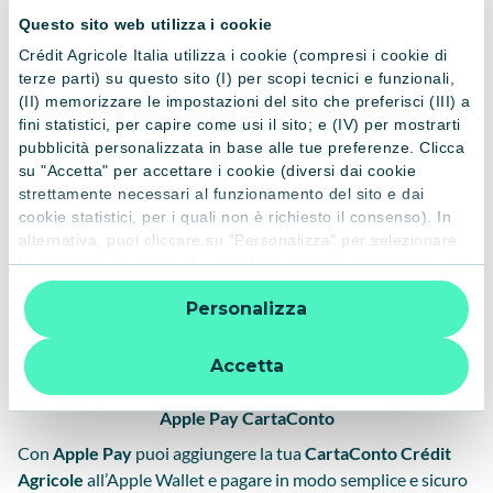
CartaConto
Questo sito web utilizza i cookie
La
CartaConto Crédit Agricole
è una carta prepagata con
Crédit Agricole Italia utilizza i cookie (compresi i cookie di
IBAN che ti permette di gestire bonifici, accrediti e
terze parti) su questo sito (I) per scopi tecnici e funzionali,
pagamenti quotidiani,
senza dover aprire un conto
(II) memorizzare le impostazioni del sito che preferisci (III) a
fini statistici, per capire come usi il sito; e (IV) per mostrarti
corrente
. Puoi utilizzarla per gli acquisti fisici e online,
pubblicità personalizzata in base alle tue preferenze. Clicca
collegarla ai wallet digitali come Apple Pay, Google Pay e
su "Accetta" per accettare i cookie (diversi dai cookie
Samsung Pay, e controllare tutte le operazioni in tempo reale
strettamente necessari al funzionamento del sito e dai
dall’App Crédit Agricole.
cookie statistici, per i quali non è richiesto il consenso). In
alternativa, puoi cliccare su "Personalizza" per selezionare
Con la
carta prepagata Crédit Agricole
puoi gestire tutte le
le categorie di cookie che desideri accettare. Cliccando sulla
impostazioni di sicurezza direttamente dall'App: controllare
“X” le impostazioni predefinite vengono lasciate invariate e
saldo e movimenti, definire i limiti di spesa, selezionare i
Personalizza
quindi la navigazione può continuare senza cookie o altri
canali di utilizzo e attivare il servizio SMS per ricevere
strumenti di tracciamento diversi da quelli tecnici. Per
notifiche personalizzate su ogni spesa.
ulteriori informazioni:
informativa privacy
.
Accetta
Apple Pay CartaConto
Con
Apple Pay
puoi aggiungere la tua
CartaConto Crédit
Agricole
all’Apple Wallet e pagare in modo semplice e sicuro