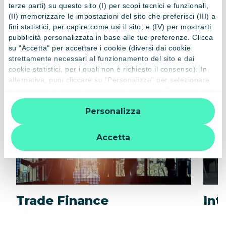
terze parti) su questo sito (I) per scopi tecnici e funzionali,
(II) memorizzare le impostazioni del sito che preferisci (III) a
fini statistici, per capire come usi il sito; e (IV) per mostrarti
pubblicità personalizzata in base alle tue preferenze. Clicca
PRODOTTI CORRELATI
su "Accetta" per accettare i cookie (diversi dai cookie
Altri prodotti
strettamente necessari al funzionamento del sito e dai
cookie statistici, per i quali non è richiesto il consenso). In
alternativa, puoi cliccare su "Personalizza" per selezionare
le categorie di cookie che desideri accettare. Cliccando sulla
“X” le impostazioni predefinite vengono lasciate invariate e
Personalizza
quindi la navigazione può continuare senza cookie o altri
strumenti di tracciamento diversi da quelli tecnici. Per
ulteriori informazioni:
informativa privacy
.
Accetta
Trade Finance
Int