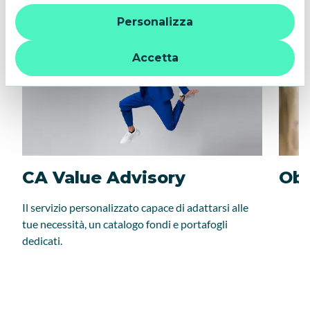
“X” le impostazioni predefinite vengono lasciate invariate e
Personalizza
quindi la navigazione può continuare senza cookie o altri
strumenti di tracciamento diversi da quelli tecnici. Per
ulteriori informazioni:
informativa privacy
.
Accetta
CA Value Advisory
Obb
Il servizio personalizzato capace di adattarsi alle
tue necessità, un catalogo fondi e portafogli
dedicati.