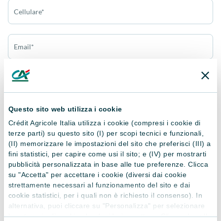
Cellulare*
Email*
Dichiaro di aver letto e compreso la presente
informativa sul
trattamento dei dati personali
Questo sito web utilizza i cookie
Invia richiesta
Crédit Agricole Italia utilizza i cookie (compresi i cookie di
terze parti) su questo sito (I) per scopi tecnici e funzionali,
* campi obbligatori
(II) memorizzare le impostazioni del sito che preferisci (III) a
fini statistici, per capire come usi il sito; e (IV) per mostrarti
pubblicità personalizzata in base alle tue preferenze. Clicca
su "Accetta" per accettare i cookie (diversi dai cookie
strettamente necessari al funzionamento del sito e dai
PRODOTTI CORRELATI
cookie statistici, per i quali non è richiesto il consenso). In
alternativa, puoi cliccare su "Personalizza" per selezionare
Altri prodotti
le categorie di cookie che desideri accettare. Cliccando sulla