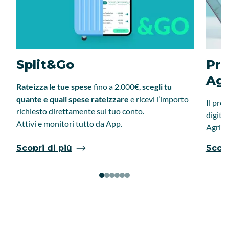
Split&Go
Pre
Ago
Rateizza le tue spese
fino a 2.000€,
scegli tu
quante e quali spese rateizzare
e ricevi l’importo
Il pre
richiesto direttamente sul tuo conto.
digita
Attivi e monitori tutto da App.
Agricol
Scopri di più
Scopr