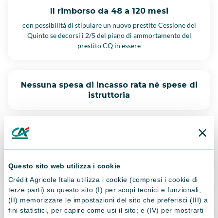
Il rimborso da 48 a 120 mesi
con possibilità di stipulare un nuovo prestito Cessione del
Quinto se decorsi i 2/5 del piano di ammortamento del
prestito CQ in essere
Nessuna spesa di incasso rata né spese di
istruttoria
Garanzia di un prestito sicuro
hai la garanzia di un
prestito sicuro
che puoi richiedere
anche in caso di altri finanziamenti in corso. In più,
Questo sito web utilizza i cookie
è prevista una
copertura assicurativa obbligatoria per il
rischio vita e perdita d’impiego a carico di Agos
.
Crédit Agricole Italia utilizza i cookie (compresi i cookie di
terze parti) su questo sito (I) per scopi tecnici e funzionali,
(II) memorizzare le impostazioni del sito che preferisci (III) a
fini statistici, per capire come usi il sito; e (IV) per mostrarti