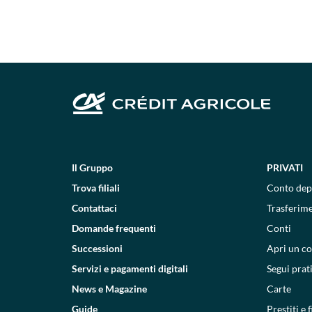
Il Gruppo
PRIVATI
Trova filiali
Conto dep
Contattaci
Trasferim
Domande frequenti
Conti
Successioni
Apri un c
Servizi e pagamenti digitali
Segui prat
News e Magazine
Carte
Guide
Prestiti e