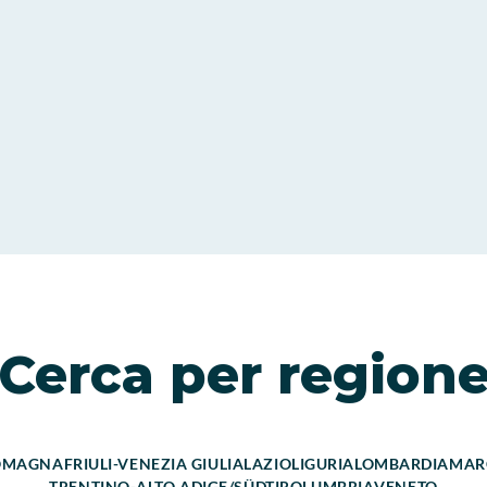
Cerca per region
ROMAGNA
FRIULI-VENEZIA GIULIA
LAZIO
LIGURIA
LOMBARDIA
MAR
TRENTINO-ALTO ADIGE/SÜDTIROL
UMBRIA
VENETO