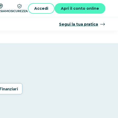
Accedi
Apri il conto online
 SIAMO
SICUREZZA
Segui la tua pratica
Finanziari