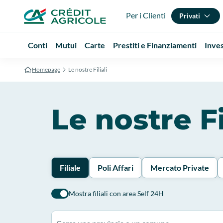
Per i Clienti
Privati
Conti
Mutui
Carte
Prestiti e Finanziamenti
Inve
Homepage
Le nostre Filiali
Le nostre Fi
Filiale
Poli Affari
Mercato Private
Mostra filiali con area Self 24H