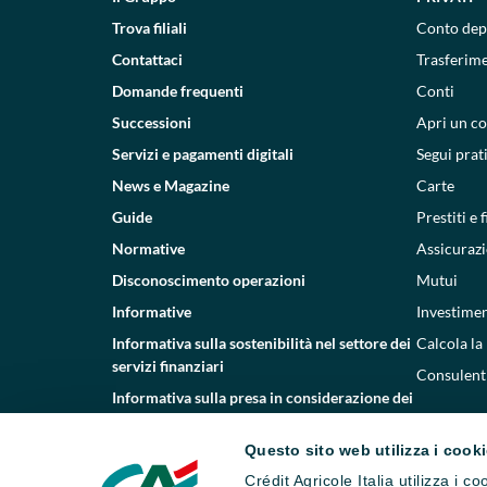
Trova filiali
Conto dep
Contattaci
Trasferim
Domande frequenti
Conti
Successioni
Apri un c
Servizi e pagamenti digitali
Segui prat
News e Magazine
Carte
Guide
Prestiti e
Normative
Assicurazi
Disconoscimento operazioni
Mutui
Informative
Investimen
Informativa sulla sostenibilità nel settore dei
Calcola la
servizi finanziari
Consulenti
Informativa sulla presa in considerazione dei
PAI
Questo sito web utilizza i cook
Etica e conformità
Crédit Agricole Italia utilizza i 
Whistleblowing