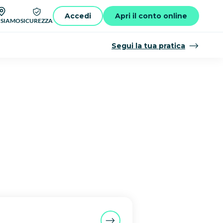
Accedi
Apri il conto online
 SIAMO
SICUREZZA
Segui la tua pratica