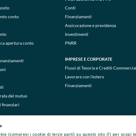
osito
Conti
ento conto
Finanziamenti
Assicurazione e previdenza
onto
Investimenti
ica apertura conto
PNRR
IMPRESE E CORPORATE
 finanziamenti
Flussi di Tesoria e Crediti Commercial
oni
Lavorare con l'estero
Finanziamenti
ti
 rata del mutuo
 finanziari
ie
cookie (compresi i cookie di terze parti) su questo sito (I) per scopi 