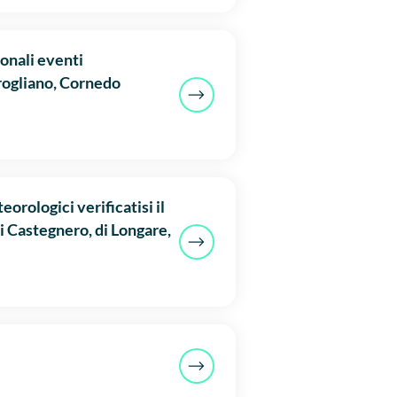
onali eventi
Brogliano, Cornedo
orologici verificatisi il
i Castegnero, di Longare,