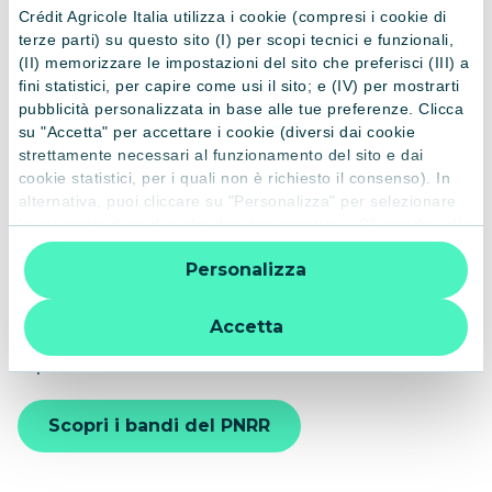
Crédit Agricole Italia utilizza i cookie (compresi i cookie di
PNRR E CRÉDIT AGRICOLE ITALIA
terze parti) su questo sito (I) per scopi tecnici e funzionali,
(II) memorizzare le impostazioni del sito che preferisci (III) a
Consulenza
fini statistici, per capire come usi il sito; e (IV) per mostrarti
pubblicità personalizzata in base alle tue preferenze. Clicca
personalizzata e
su "Accetta" per accettare i cookie (diversi dai cookie
strettamente necessari al funzionamento del sito e dai
partnership
cookie statistici, per i quali non è richiesto il consenso). In
alternativa, puoi cliccare su "Personalizza" per selezionare
le categorie di cookie che desideri accettare. Cliccando sulla
Crédit Agricole Italia
vuole rivestire un ruolo di primo piano
“X” le impostazioni predefinite vengono lasciate invariate e
a
supporto del Piano Nazionale di Ripresa e Resilienza
Personalizza
quindi la navigazione può continuare senza cookie o altri
(PNRR)
valorizzando le risorse nazionali e
mettendo a
strumenti di tracciamento diversi da quelli tecnici. Per
disposizione 10 miliardi di finanziamenti
a sostegno della
ulteriori informazioni:
informativa privacy
.
Accetta
transizione verde e della trasformazione digitale delle
imprese.
Scopri i bandi del PNRR