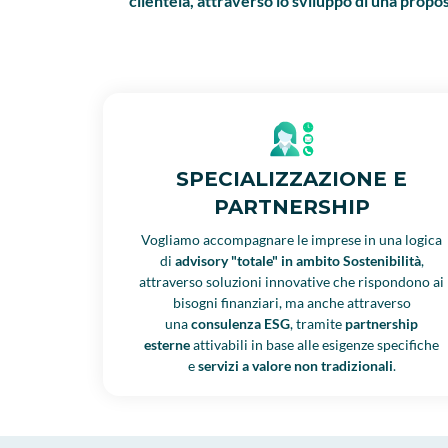
clientela, attraverso lo sviluppo di una prop
SPECIALIZZAZIONE E
PARTNERSHIP
Vogliamo accompagnare le imprese in una logica
di
advisory "totale" in ambito Sostenibilità
,
attraverso soluzioni innovative che rispondono ai
bisogni finanziari, ma anche attraverso
una
consulenza ESG
, tramite
partnership
esterne
attivabili in base alle esigenze specifiche
e
servizi a valore non tradizionali
.