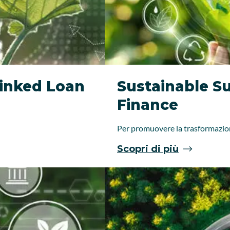
inked Loan
Sustainable S
Finance
Per promuovere la trasformazione
Scopri di più