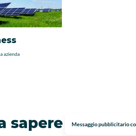
ness
ua azienda
a sapere
Messaggio pubblicitario co