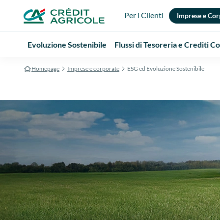
Per i Clienti
Imprese e Cor
Evoluzione Sostenibile
Flussi di Tesoreria e Crediti 
Homepage
Imprese e corporate
ESG ed Evoluzione Sostenibile