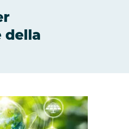
er
 della