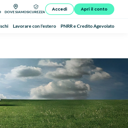
Accedi
Apri il conto
O
DOVE SIAMO
SICUREZZA
schi
Lavorare con l'estero
PNRR e Credito Agevolato