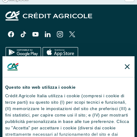
Il Gruppo
Trova filiali
Questo sito web utilizza i cookie
Crédit Agricole Italia utilizza i cookie (compresi i cookie di
Contattaci
terze parti) su questo sito (I) per scopi tecnici e funzionali,
Domande frequenti
(II) memorizzare le impostazioni del sito che preferisci (III) a
fini statistici, per capire come usi il sito; e (IV) per mostrarti
Successioni
pubblicità personalizzata in base alle tue preferenze. Clicca
su "Accetta" per accettare i cookie (diversi dai cookie
Servizi e pagamenti digitali
strettamente necessari al funzionamento del sito e dai