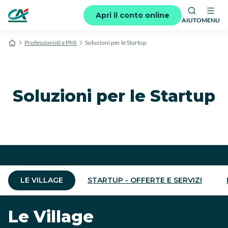
Apri il conto online
AIUTO
MENU
Professionisti e PMI
Soluzioni per le Startup
Soluzioni per le Startup
LE VILLAGE
STARTUP - OFFERTE E SERVIZI
Le Village
Offerte e servizi per le
Sviluppo internazionale
Flexibusiness
SMART&START