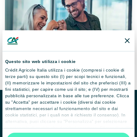
Questo sito web utilizza i cookie
Crédit Agricole Italia utilizza i cookie (compresi i cookie di
terze parti) su questo sito (I) per scopi tecnici e funzionali,
(II) memorizzare le impostazioni del sito che preferisci (III) a
fini statistici, per capire come usi il sito; e (IV) per mostrarti
pubblicità personalizzata in base alle tue preferenze. Clicca
su "Accetta" per accettare i cookie (diversi dai cookie
strettamente necessari al funzionamento del sito e dai
cookie statistici, per i quali non è richiesto il consenso). In
alternativa, puoi cliccare su "Personalizza" per selezionare
le categorie di cookie che desideri accettare. Cliccando sulla
“X” le impostazioni predefinite vengono lasciate invariate e