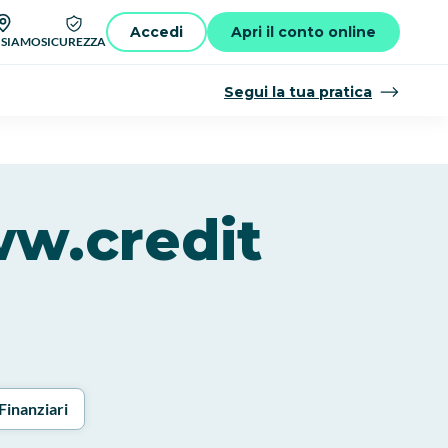
Accedi
Apri il conto online
 SIAMO
SICUREZZA
Segui la tua pratica
ww.credit
Finanziari