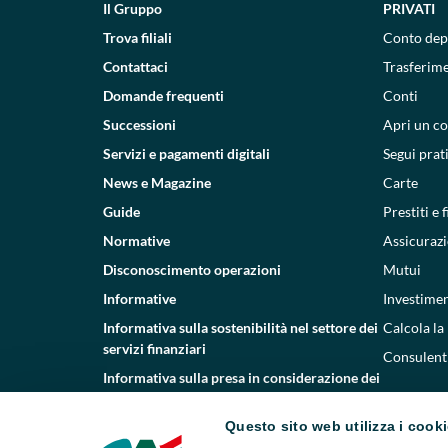
Il Gruppo
PRIVATI
Trova filiali
Conto dep
Contattaci
Trasferim
Domande frequenti
Conti
Successioni
Apri un c
Servizi e pagamenti digitali
Segui prat
News e Magazine
Carte
Guide
Prestiti e
Normative
Assicurazi
Disconoscimento operazioni
Mutui
Informative
Investimen
Informativa sulla sostenibilità nel settore dei
Calcola la
servizi finanziari
Consulenti
Informativa sulla presa in considerazione dei
PAI
Questo sito web utilizza i cook
Etica e conformità