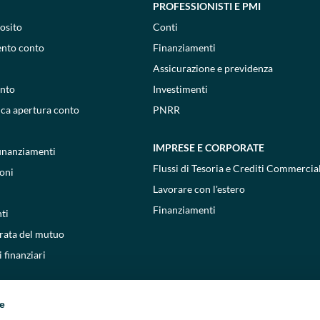
PROFESSIONISTI E PMI
osito
Conti
ento conto
Finanziamenti
Assicurazione e previdenza
onto
Investimenti
ica apertura conto
PNRR
IMPRESE E CORPORATE
 finanziamenti
Flussi di Tesoria e Crediti Commercial
oni
Lavorare con l'estero
Finanziamenti
ti
 rata del mutuo
 finanziari
ie