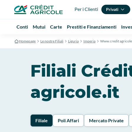
Per i Clienti
Privati
Conti
Mutui
Carte
Prestiti e Finanziamenti
Inve
Homepage
Le nostre Filiali
Liguria
Imperia
Www.credit agricole.
Filiali Cré
agricole.it
Filiale
Poli Affari
Mercato Private