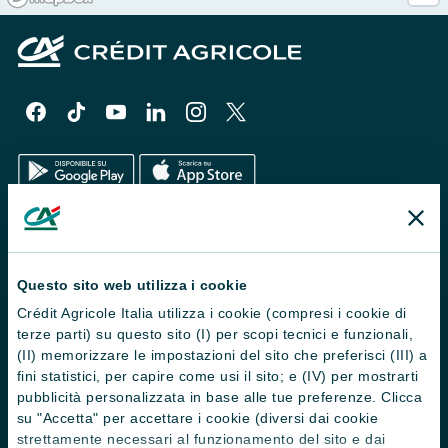
Il Gruppo
Trova filiali
Questo sito web utilizza i cookie
Crédit Agricole Italia utilizza i cookie (compresi i cookie di
Contattaci
terze parti) su questo sito (I) per scopi tecnici e funzionali,
Domande frequenti
(II) memorizzare le impostazioni del sito che preferisci (III) a
fini statistici, per capire come usi il sito; e (IV) per mostrarti
Successioni
pubblicità personalizzata in base alle tue preferenze. Clicca
su "Accetta" per accettare i cookie (diversi dai cookie
Servizi e pagamenti digitali
strettamente necessari al funzionamento del sito e dai