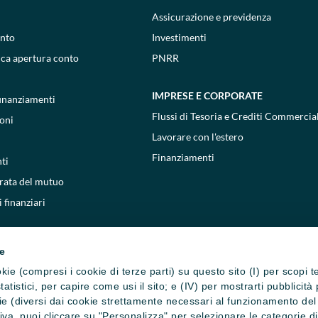
Assicurazione e previdenza
onto
Investimenti
ica apertura conto
PNRR
IMPRESE E CORPORATE
 finanziamenti
Flussi di Tesoria e Crediti Commercial
oni
Lavorare con l'estero
Finanziamenti
ti
 rata del mutuo
 finanziari
ie
cookie (compresi i cookie di terze parti) su questo sito (I) per scopi 
i statistici, per capire come usi il sito; e (IV) per mostrarti pubblic
e (diversi dai cookie strettamente necessari al funzionamento del si
ativa, puoi cliccare su "Personalizza" per selezionare le categorie d