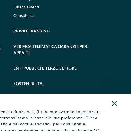
Finanziamenti
Consulenza
PRIVATE BANKING
VERIFICA TELEMATICA GARANZIE PER
i
APPALTI
ENTI PUBBLICI E TERZO SETTORE
SOSTENIBILITÀ
tecnici e funzionali, (II) memorizzare le impostazioni
ità personalizzata in base alle tue preferenze. Clicca
to e dai cookie statistici, per i quali non è
i cookie che desideri accettare. Cliccando sulla “X”