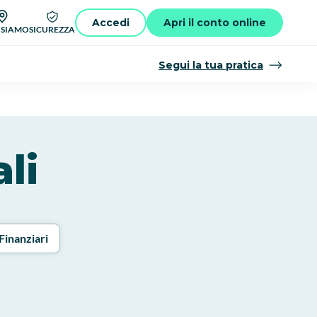
Accedi
Apri il conto online
 SIAMO
SICUREZZA
Segui la tua pratica
ali
Finanziari