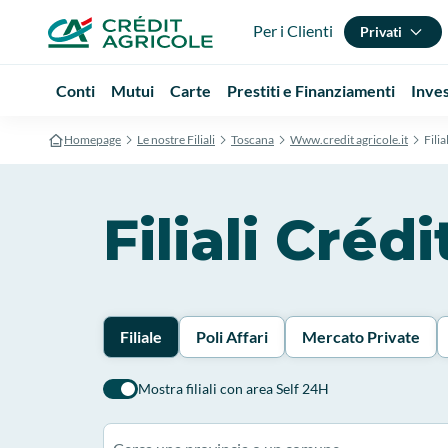
Per i Clienti
Privati
Conti
Mutui
Carte
Prestiti e Finanziamenti
Inve
Homepage
Le nostre Filiali
Toscana
Www.credit agricole.it
Filial
Filiali Crédi
Filiale
Poli Affari
Mercato Private
Mostra filiali con area Self 24H