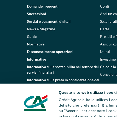
Domande frequenti
Conti
Successioni
Apri un c
Servizi e pagamenti digitali
Segui prat
News e Magazine
Carte
Guide
Prestiti e
Normative
Assicurazi
Disconoscimento operazioni
Mutui
Informative
Investimen
Informativa sulla sostenibilità nel settore dei
Calcola la
servizi finanziari
Consulenti
Informativa sulla presa in considerazione dei
PAI
Questo sito web utilizza i cook
Etica e conformità
Crédit Agricole Italia utilizza i 
Whistleblowing
del sito che preferisci (III) a fin
su "Accetta" per accettare i cooki
richiesto il consenso). In altern