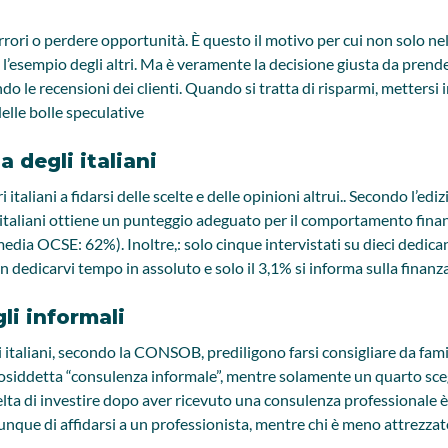
ri o perdere opportunità. È questo il motivo per cui non solo nelle 
e l’esempio degli altri. Ma è veramente la decisione giusta da pren
ando le recensioni dei clienti. Quando si tratta di risparmi, metters
elle bolle speculative
 degli italiani
 italiani a fidarsi delle scelte e delle opinioni altrui.. Secondo l
egli italiani ottiene un punteggio adeguato per il comportamento fin
media OCSE: 62%). Inoltre,: solo cinque intervistati su dieci dedic
on dedicarvi tempo in assoluto e solo il 3,1% si informa sulla finanz
gli informali
 italiani, secondo la CONSOB, prediligono farsi consigliare da famili
la cosiddetta “consulenza informale”, mentre solamente un quarto s
lta di investire dopo aver ricevuto una consulenza professionale 
munque di affidarsi a un professionista, mentre chi è meno attrezzato