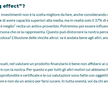
g effect”?
 investimenti non è la scelta migliore da fare, anche considerando c
e di avere capacità superiori alla media, ma in realtà solo il 37% d
si è meglio” recita un antico proverbio. Potremmo poi essere influen
ersona che ce la rappresenta. Questo può distorcere la nostra perce
icolosa? L’illusione delle vincite altrui: se è andata bene agli altri,
sati, nel valutare un prodotto finanziario è bene non affidarsi ai c
e con la nostra. Per questo e per tutti gli altri motivi cui abbiamo 
profondite e certificate e le cui valutazioni sono fatte con oggettiv
 e non da un amico per farsi curare. In tutta onestà, voi da chi a