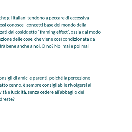
he gli italiani tendono a peccare di eccessiva
i essi conosce i concetti base del mondo della
zati dal cosiddetto “framing effect”, ossia dal modo
zione delle cose, che viene così condizionata da
 andrà bene anche a noi. O no? No: mai e poi mai
onsigli di amici e parenti, poiché la percezione
fatto cenno, è sempre consigliabile rivolgersi ai
ità e lucidità, senza cedere all’abbaglio del
ndreste?