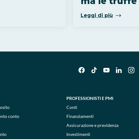
ma le truffe
Leggi di più
PROFESSIONISTI E PMI
osito
Conti
ento conto
Finanziamenti
Assicurazione e previdenza
onto
Investimenti