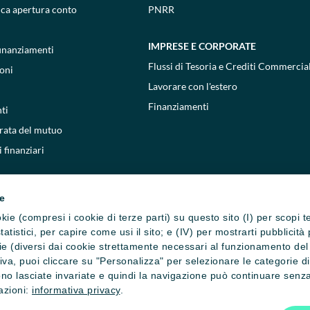
ica apertura conto
PNRR
IMPRESE E CORPORATE
 finanziamenti
Flussi di Tesoria e Crediti Commercial
oni
Lavorare con l'estero
Finanziamenti
ti
 rata del mutuo
 finanziari
ie
cookie (compresi i cookie di terze parti) su questo sito (I) per scopi 
i statistici, per capire come usi il sito; e (IV) per mostrarti pubblic
e (diversi dai cookie strettamente necessari al funzionamento del si
ativa, puoi cliccare su "Personalizza" per selezionare le categorie d
no lasciate invariate e quindi la navigazione può continuare senza 
mazioni:
informativa privacy
.
one cookie
Privacy e cookie policy
Reclami, ricorsi e conciliazioni
Depositi