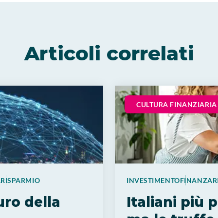
Articoli correlati
CULTURA FINANZIARIA
A
RISPARMIO
INVESTIMENTO
FINANZA
R
uro della
Italiani più 