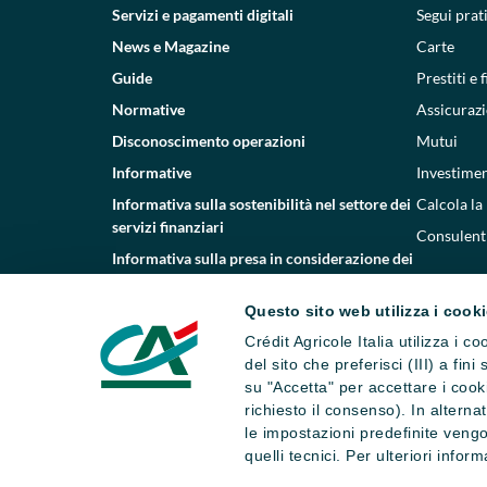
Servizi e pagamenti digitali
Segui prat
News e Magazine
Carte
Guide
Prestiti e
Normative
Assicurazi
Disconoscimento operazioni
Mutui
Informative
Investimen
Informativa sulla sostenibilità nel settore dei
Calcola la
servizi finanziari
Consulenti
Informativa sulla presa in considerazione dei
PAI
Questo sito web utilizza i cook
Etica e conformità
Crédit Agricole Italia utilizza i 
Whistleblowing
del sito che preferisci (III) a fin
su "Accetta" per accettare i cooki
richiesto il consenso). In altern
le impostazioni predefinite vengo
quelli tecnici. Per ulteriori infor
Dati societari
Note legali
Impostazi