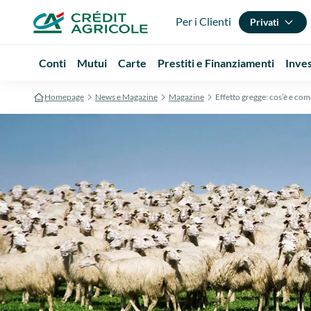
Per i Clienti
Privati
Conti
Mutui
Carte
Prestiti e Finanziamenti
Inve
Homepage
News e Magazine
Magazine
Effetto gregge: cos’è e com