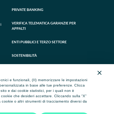
PRIVATE BANKING
VERIFICA TELEMATICA GARANZIE PER
i
APPALTI
ENTI PUBBLICI E TERZO SETTORE
SOSTENIBILITÀ
tecnici e funzionali, (II) memorizzare le impostazioni
ità personalizzata in base alle tue preferenze. Clicca
to e dai cookie statistici, per i quali non è
i cookie che desideri accettare. Cliccando sulla “X”
cookie o altri strumenti di tracciamento diversi da
 dormienti
Trasparenza
Accessibilità