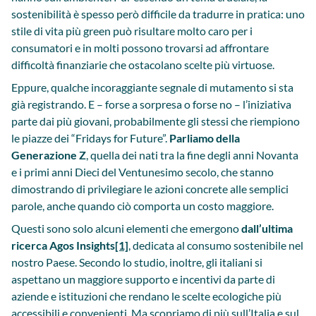
sostenibilità è spesso però difficile da tradurre in pratica: uno
stile di vita più green può risultare molto caro per i
consumatori e in molti possono trovarsi ad affrontare
difficoltà finanziarie che ostacolano scelte più virtuose.
Eppure, qualche incoraggiante segnale di mutamento si sta
già registrando. E – forse a sorpresa o forse no – l’iniziativa
parte dai più giovani, probabilmente gli stessi che riempiono
le piazze dei “Fridays for Future”.
Parliamo della
Generazione Z
, quella dei nati tra la fine degli anni Novanta
e i primi anni Dieci del Ventunesimo secolo, che stanno
dimostrando di privilegiare le azioni concrete alle semplici
parole, anche quando ciò comporta un costo maggiore.
Questi sono solo alcuni elementi che emergono
dall’ultima
ricerca Agos Insights
[1]
, dedicata al consumo sostenibile nel
nostro Paese. Secondo lo studio, inoltre, gli italiani si
aspettano un maggiore supporto e incentivi da parte di
aziende e istituzioni che rendano le scelte ecologiche più
accessibili e convenienti. Ma scopriamo di più sull’Italia e sul