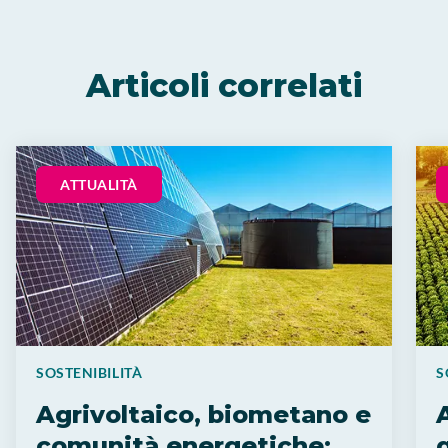
Articoli correlati
ATTUALITÀ
SOSTENIBILITÀ
S
Agrivoltaico, biometano e
comunità energetiche: