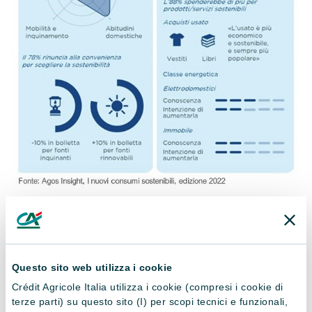
E le altre fasce della popolazione? Lo studio Agos Insight sui
nuovi consumi sostenibili individua altri tre profili.
I
“Concreti”
, consapevoli dell’importanza della
Questo sito web utilizza i cookie
sostenibilità, cercano di fare il possibile ma si scontrano
con la quotidianità. Questa fascia comprende
Crédit Agricole Italia utilizza i cookie (compresi i cookie di
terze parti) su questo sito (I) per scopi tecnici e funzionali,
soprattutto donne e famiglie con figli che hanno molte