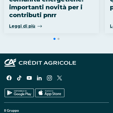
importanti novità per i
contributi pnrr
Leggi di più
L
Il Gruppo