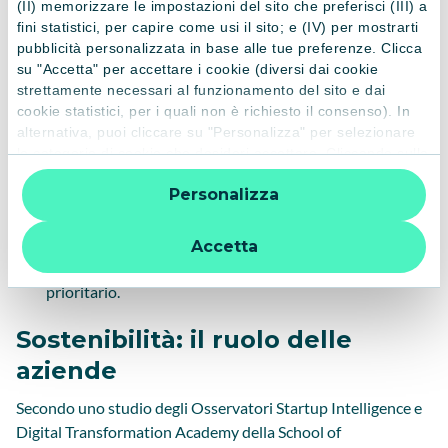
(II) memorizzare le impostazioni del sito che preferisci (III) a
spese e non riescono a essere sostenibili come
fini statistici, per capire come usi il sito; e (IV) per mostrarti
vorrebbero.
pubblicità personalizzata in base alle tue preferenze. Clicca
Gli
“Impossibilitati”
, operai o disoccupati, con basso
su "Accetta" per accettare i cookie (diversi dai cookie
strettamente necessari al funzionamento del sito e dai
titolo di studio, disinteressati ai temi della sostenibilità e
cookie statistici, per i quali non è richiesto il consenso). In
comunque con poche risorse per affrontare spese
alternativa, puoi cliccare su "Personalizza" per selezionare
maggiori.
le categorie di cookie che desideri accettare. Cliccando sulla
Gli
“Indolenti”
, adulti, fascia d’età centrale e
“X” le impostazioni predefinite vengono lasciate invariate e
Personalizza
prevalentemente uomini, con titolo di studio elevato e
quindi la navigazione può continuare senza cookie o altri
strumenti di tracciamento diversi da quelli tecnici. Per
risorse economiche disponibili ma poco inclini a
ulteriori informazioni:
informativa privacy
.
cambiare le proprie abitudini di vita. Potrebbero attuare
Accetta
comportamenti più sostenibili, ma non lo ritengono
prioritario.
Sostenibilità: il ruolo delle
aziende
Secondo uno studio degli Osservatori Startup Intelligence e
Digital Transformation Academy della School of