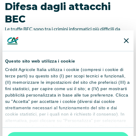
Difesa dagli attacchi
BEC
Le truffe BEC sono tra i crimini informatici più difficili da
prevenire perché raramente utilizzano malware rilevabili
dagli strumenti di sicurezza. Gli autori di questo tipo di
attacco si affidano piuttosto all’inganno e alla manipolazione.
Non hanno neppure bisogno di violare i sistemi dell'azienda
Questo sito web utilizza i cookie
oggetto del raggiro. Possono infatti sottrarre alle vittime
Crédit Agricole Italia utilizza i cookie (compresi i cookie di
somme ingenti violando i sistemi di un fornitore o un cliente,
terze parti) su questo sito (I) per scopi tecnici e funzionali,
o anche solo spacciandosi per costoro. Ciò premesso, per
(II) memorizzare le impostazioni del sito che preferisci (III) a
difendersi da queste truffe le aziende possono adottare le
fini statistici, per capire come usi il sito; e (IV) per mostrarti
seguenti misure:
pubblicità personalizzata in base alle tue preferenze. Clicca
su "Accetta" per accettare i cookie (diversi dai cookie
strettamente necessari al funzionamento del sito e dai
cookie statistici, per i quali non è richiesto il consenso). In
Corsi di sensibilizzazione
alternativa, puoi cliccare su "Personalizza" per selezionare
le categorie di cookie che desideri accettare. Cliccando sulla
sulla sicurezza informatica
“X” le impostazioni predefinite vengono lasciate invariate e