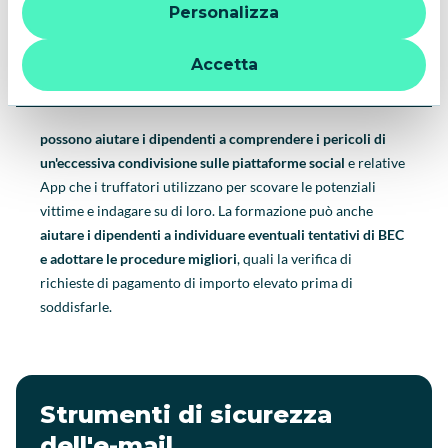
Personalizza
quindi la navigazione può continuare senza cookie o altri
strumenti di tracciamento diversi da quelli tecnici. Per
ulteriori informazioni:
informativa privacy
.
Accetta
possono aiutare i dipendenti a comprendere i pericoli di
un'eccessiva condivisione sulle piattaforme social
e relative
App che i truffatori utilizzano per scovare le potenziali
vittime e indagare su di loro. La formazione può anche
aiutare i dipendenti a individuare eventuali tentativi di BEC
e adottare le procedure migliori
, quali la verifica di
richieste di pagamento di importo elevato prima di
soddisfarle.
Strumenti di sicurezza
dell'e-mail