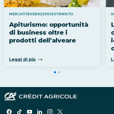
MERCATI
TENDENZE
INVESTIMENTO
I
Apiturismo: opportunità
di business oltre i
prodotti dell’alveare
Leggi di più
L