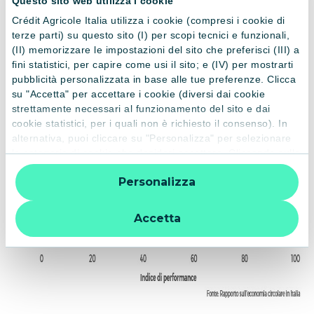
Questo sito web utilizza i cookie
Crédit Agricole Italia utilizza i cookie (compresi i cookie di
terze parti) su questo sito (I) per scopi tecnici e funzionali,
(II) memorizzare le impostazioni del sito che preferisci (III) a
fini statistici, per capire come usi il sito; e (IV) per mostrarti
pubblicità personalizzata in base alle tue preferenze. Clicca
su "Accetta" per accettare i cookie (diversi dai cookie
strettamente necessari al funzionamento del sito e dai
cookie statistici, per i quali non è richiesto il consenso). In
alternativa, puoi cliccare su "Personalizza" per selezionare
le categorie di cookie che desideri accettare. Cliccando sulla
“X” le impostazioni predefinite vengono lasciate invariate e
Personalizza
quindi la navigazione può continuare senza cookie o altri
strumenti di tracciamento diversi da quelli tecnici. Per
ulteriori informazioni:
informativa privacy
.
Accetta