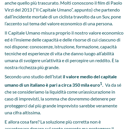
anche quello più trascurato. Molti conoscono il film di Paolo
Virzì del 2013 (“Il Capitale Umano”, appunto) che partendo
dall’incidente mortale di un ciclista travolto da un Suv, pone
l’accento sul tema del valore economico di una persona.
Il Capitale Umano misura proprio il nostro valore economico
ed è l’insieme delle capacità e delle risorse di cui ciascuno di
noi dispone: conoscenze, istruzione, formazione, capacità
tecniche ed esperienze di vita che danno luogo all’abilità
umana di svolgere un’attività e di percepire un reddito. È la
nostra ricchezza più grande.
Secondo uno studio dell’Istat
il valore medio del capitale
1
umano di un italiano è pari a circa 350 mila euro
.
Va da sé
che se consideriamo la liquidità come un’assicurazione in
caso di imprevisti, la somma che dovremmo detenere per
proteggerci dal più grande imprevisto sarebbe veramente
una cifra altissima.
E allora cosa fare? La soluzione più corretta non è
accantonare denaro sul conto corrente ma proteggere il