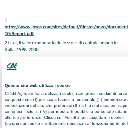
1
https://www.ipsos.com/sites/default/files/ct/news/documen
10/Report.pdf
2
Istat, il valore monetario dello stock di capitale umano in
Italia, 1998-2008
Questo sito web utilizza i cookie
Il presente contenuto è una comunicazione di marketing
redatta da Amundi SGR S.p.A., (“Amundi”) per conto delle
Crédit Agricole Italia utilizza i cookie (compresi i cookie di terze
società del Gruppo Bancario Crédit Agricole Italia (“Banche”)
su questo sito (I) per scopi tecnici e funzionali, (II) memorizzar
impostazioni del sito che preferisci (III) a fini statistici, per capi
e da queste indirizzata a un pubblico indistinto (di seguito i
come usi il sito; e (IV) per mostrarti pubblicità personalizzata i
“Destinatari” o singolarmente il “Destinatario”) a titolo
alle tue preferenze. Clicca su "Accetta" per accettare i cookie
meramente informativo e/o pubblicitario/promozionale.
(diversi dai cookie strettamente necessari al funzionamento del
Amundi appartiene al medesimo Gruppo al quale