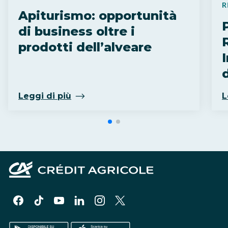
R
Apiturismo: opportunità
P
di business oltre i
prodotti dell’alveare
I
Leggi di più
L