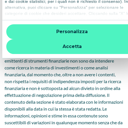
e dai cookie statistici, per i quali non è richiesto il consenso). I
appartengono le Banche e pertanto potrebbero presentarsi
alternativa, puoi cliccare su "Personalizza" per selezionare le
potenziali conflitti di interessi. Inoltre, le informazioni
categorie di cookie che desideri accettare. Cliccando sulla “X” l
contenute potrebbero avere a oggetto strumenti finanziari
impostazioni predefinite vengono lasciate invariate e quindi la
navigazione può continuare senza cookie o altri strumenti di
rispetto ai quali Amundi e/o le Banche potrebbero trovarsi in
Personalizza
tracciamento diversi da quelli tecnici. Per ulteriori informazioni:
una situazione di conflitto d’interesse. I contenuti della
informativa privacy
.
presente sezione non rappresentano in nessun caso
Accetta
un’offerta di acquisto o di vendita di prodotti finanziari, una
raccomandazione avente a oggetto strumenti finanziari o
emittenti di strumenti finanziarie non sono da intendere
come ricerca in materia di investimenti o come analisi
finanziaria, dal momento che, oltre a non avere i contenti,
non rispetta i requisiti di indipendenza imposti per la ricerca
finanziaria e non è sottoposta ad alcun divieto in ordine alla
effettuazione di negoziazione prima della diffusione. Il
contenuto della sezione è stato elaborata con le informazioni
disponibili alla data in cui la stessa è stata redatta. Le
informazioni, opinioni e stime in essa contenute sono
suscettibili di variazioni in qualunque momento senza che da