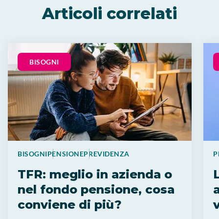
Articoli correlati
BISOGNI
BISOGNI
PENSIONE
PREVIDENZA
P
TFR: meglio in azienda o
nel fondo pensione, cosa
conviene di più?