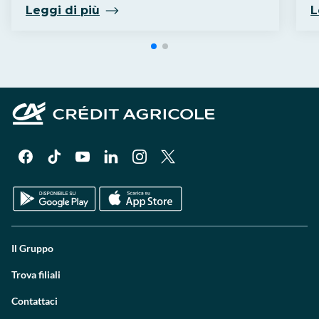
Leggi di più
L
Il Gruppo
Trova filiali
Contattaci