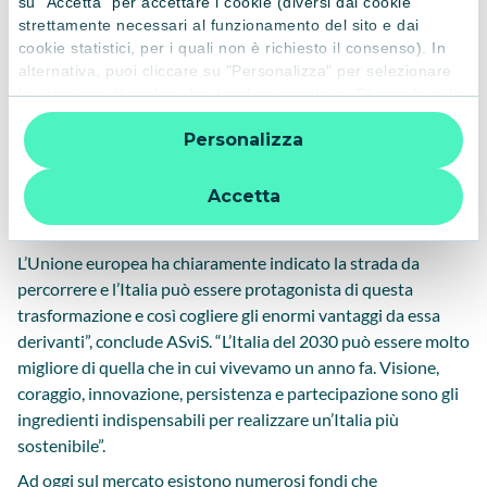
su "Accetta" per accettare i cookie (diversi dai cookie
E lo stesso dovrebbero fare, rileva il Rapporto ASviS, i piani
strettamente necessari al funzionamento del sito e dai
nazionali che i vari Paesi stanno mettendo a punto per
cookie statistici, per i quali non è richiesto il consenso). In
tradurre in realtà le linee guida indicate a livello comunitario.
alternativa, puoi cliccare su "Personalizza" per selezionare
le categorie di cookie che desideri accettare. Cliccando sulla
I prossimi mesi saranno cruciali per disegnare e impostare le
“X” le impostazioni predefinite vengono lasciate invariate e
politiche pubbliche del prossimo triennio, conclude il report.
Personalizza
quindi la navigazione può continuare senza cookie o altri
“La domanda a favore dello sviluppo sostenibile è forte come
strumenti di tracciamento diversi da quelli tecnici. Per
mai nel passato perché la crisi ha reso evidenti le profonde
ulteriori informazioni:
informativa privacy
.
Accetta
interazioni tra dimensioni ambientali, sociali, economiche e
istituzionali del nostro mondo.
L’Unione europea ha chiaramente indicato la strada da
percorrere e l’Italia può essere protagonista di questa
trasformazione e così cogliere gli enormi vantaggi da essa
derivanti”, conclude ASviS. “L’Italia del 2030 può essere molto
migliore di quella che in cui vivevamo un anno fa. Visione,
coraggio, innovazione, persistenza e partecipazione sono gli
ingredienti indispensabili per realizzare un’Italia più
sostenibile”.
Ad oggi sul mercato esistono numerosi fondi che