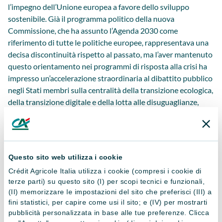
l’impegno dell’Unione europea a favore dello sviluppo
sostenibile. Già il programma politico della nuova
Commissione, che ha assunto l’Agenda 2030 come
riferimento di tutte le politiche europee, rappresentava una
decisa discontinuità rispetto al passato, ma l’aver mantenuto
questo orientamento nei programmi di risposta alla crisi ha
impresso un’accelerazione straordinaria al dibattito pubblico
negli Stati membri sulla centralità della transizione ecologica,
della transizione digitale e della lotta alle disuguaglianze,
rileva il rapporto ASviS 2020.
Anche il piano europeo per la ripresa, il fondo Next
Generation EU, riflette pienamente questa impostazione,
indicando tra le priorità delle politiche di rilancio la
Questo sito web utilizza i cookie
transizione ecologica e digitale, la lotta alle disuguaglianze, la
Crédit Agricole Italia utilizza i cookie (compresi i cookie di
semplificazione amministrativa, l’investimento in conoscenza
terze parti) su questo sito (I) per scopi tecnici e funzionali,
e la difesa del capitale naturale.
(II) memorizzare le impostazioni del sito che preferisci (III) a
fini statistici, per capire come usi il sito; e (IV) per mostrarti
Suggerimenti per il futuro
pubblicità personalizzata in base alle tue preferenze. Clicca