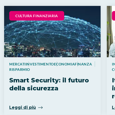
CULTURA FINANZIARIA
MERCATI
INVESTIMENTO
ECONOMIA
FINANZA
I
RISPARMIO
C
Smart Security: il futuro
della sicurezza
i
Leggi di più
L