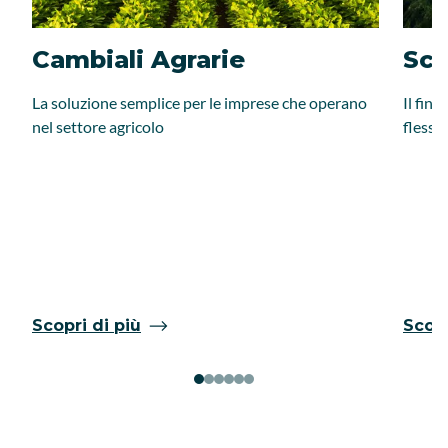
Cambiali Agrarie
Sce
La soluzione semplice per le imprese che operano
Il fin
nel settore agricolo
flessib
Scopri di più
Scopr