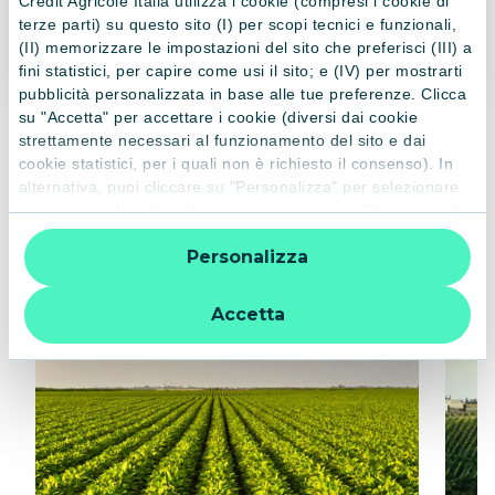
Crédit Agricole Italia utilizza i cookie (compresi i cookie di
terze parti) su questo sito (I) per scopi tecnici e funzionali,
(II) memorizzare le impostazioni del sito che preferisci (III) a
fini statistici, per capire come usi il sito; e (IV) per mostrarti
pubblicità personalizzata in base alle tue preferenze. Clicca
su "Accetta" per accettare i cookie (diversi dai cookie
strettamente necessari al funzionamento del sito e dai
cookie statistici, per i quali non è richiesto il consenso). In
alternativa, puoi cliccare su "Personalizza" per selezionare
PRODOTTI CORRELATI
le categorie di cookie che desideri accettare. Cliccando sulla
“X” le impostazioni predefinite vengono lasciate invariate e
Altri prodotti
Personalizza
quindi la navigazione può continuare senza cookie o altri
strumenti di tracciamento diversi da quelli tecnici. Per
ulteriori informazioni:
informativa privacy
.
Accetta